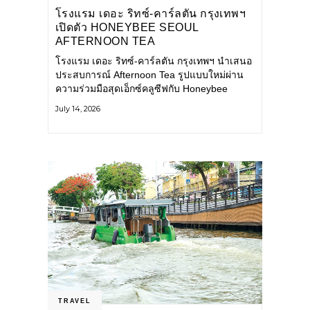
โรงแรม เดอะ ริทซ์-คาร์ลตัน กรุงเทพฯ
เปิดตัว HONEYBEE SEOUL
AFTERNOON TEA
COLLABORATION ณ คาเลโอ
โรงแรม เดอะ ริทซ์-คาร์ลตัน กรุงเทพฯ นำเสนอ
(CALEŌ) ชวนสัมผัสเสน่ห์ของขนม
ประสบการณ์ Afternoon Tea รูปแบบใหม่ผ่าน
หวานร่วมสมัยจากกรุงโซล
ความร่วมมือสุดเอ็กซ์คลูซีฟกับ Honeybee
Seoul คาเฟ่ขนมหวานสไตล์ฝรั่งเศสร่วมสมัยชื่อ
July 14, 2026
ดังจากกรุงโซล นำโดยเชฟอึนจอง
TRAVEL