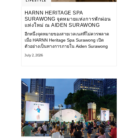
LIFESTYLE
HARNN HERITAGE SPA
SURAWONG จุดหมายแห่งการพักผ่อน
แห่งใหม่ ณ AIDEN SURAWONG
BANGKOK
อีกหนึ่งจุดหมายของสายเวลเนสที่ไม่ควรพลาด
เมื่อ HARNN Heritage Spa Surawong เปิด
ตัวอย่างเป็นทางการภายใน Aiden Surawong
Bangkok พร้อมชวนทุกคนหลีกหนีความวุ่นวาย
July 2, 2026
ของเมืองใหญ่ มาสัมผัสประสบการณ์การพักผ่อน
ที่ผสานศาสตร์การบำบัดแบบไทยเข้ากับความ
ร่วมสมัยอย่างลงตัว สปาแห่งนี้ได้รับแรงบันดาล
ใจจากยุคฟื้นฟูศิลปวัฒนธรรมในสมัยรัชกาลที่