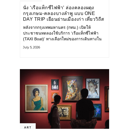
นั่ง ‘เรือแท็กซี่ไฟฟ้า’ ล่องคลองผดุง
กรุงเกษม-คลองบางลำพู แบบ ONE
DAY TRIP เยือนย่านเมืองเก่า เที่ยววิถีส
โลว์ไลฟ์แบบรักษ์โลก
หลังจากกรุงเทพมหานคร (กทม.) เปิดให้
ประชาชนทดลองใช้บริการ ‘เรือแท็กซี่ไฟฟ้า
(TAXI Boat)’ ทางเลือกใหม่ของการเดินทางใน
เมืองที่สะดวก สะอาด และเป็นมิตรกับสิ่ง
July 5, 2026
แวดล้อม ผ่านแอปพลิเคชัน MuvMi (มูฟมี)
ART