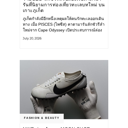
รันที่นิยามการท่องเที่ยวทะเลบทใหม่ บน
เกาะภูเก็ต
ภูเก็ตกำลังมีอีกหนึ่งเหตุผลให้คนรักทะเลออกเดิน
ทาง เมื่อ PISCES (ไพซีส) คาตามารันลักชัวรีลำ
ใหม่จาก Cape Odyssey เปิดประสบการณ์ล่อง
เรือสู่ทะเลอันดามันและอ่าวพังงาในมุมที่ต่างออก
July 20, 2026
ไป ผสานความสะดวกสบายแบบโรงแรมระดับ
ลักชัวรีเข้ากับเสน่ห์ของธรรมชาติ จนทุกช่วง
เวลาบนเรือกลายเป็นส่วนหนึ่งของการเดินทาง
ทั้งงานบริการ สิ่งอำนวยความสะดวก
FASHION & BEAUTY