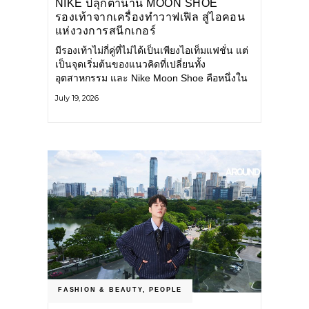
NIKE ปลุกตำนาน MOON SHOE
รองเท้าจากเครื่องทำวาฟเฟิล สู่ไอคอน
แห่งวงการสนีกเกอร์
มีรองเท้าไม่กี่คู่ที่ไม่ได้เป็นเพียงไอเท็มแฟชั่น แต่
เป็นจุดเริ่มต้นของแนวคิดที่เปลี่ยนทั้ง
อุตสาหกรรม และ Nike Moon Shoe คือหนึ่งใน
นั้น รองเท้าระดับไอคอนที่ถือกำเนิดเมื่อกว่าครึ่ง
July 19, 2026
ศตวรรษก่อน กำลังกลับมาอีกครั้ง พร้อมพาเรื่อง
ราวแห่งนวัตกรรมจากอดีตมาสู่โลกแฟชั่นร่วม
สมัย ถ่ายทอดดีเอ็นเอของ Nike
FASHION & BEAUTY
,
PEOPLE