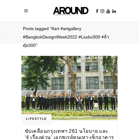
Home
/
Posts tagged "#art #artgallery
#BangkokDesignWeek2022 #Liudui300 #ลิ่ว
ตุ๋ย300"
LIFESTYLE
ขับเคลื่อนกรุงเทพฯ 261 นโยบาย และ
‘4 เรื่องด่วน’ เอกซเรย์ทุนเทา-เช็กอาคาร