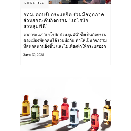
LIFESTYLE
กทม. ตอบรับกระแสฮิต ร่วมมือทุกภาค
ส่วนยกระดับกิจกรรม ‘แอโรบิก
สวนลุมพินี’
จากกระแส ‘แอโรบิกสวนลุมพินี’ ซึ่งเป็นกิจกรรม
ของเมืองที่ทุกคนได้ร่วมมือกัน ทำให้เป็นกิจกรรม
ที่สนุกสนานยิ่งขึ้น และไม่เพียงทำให้กระแสออก
กำลังกายในกรุงเทพฯ คึกคักขึ้นเท่านั้น แต่ยัง
June 30, 2026
กระจายไปยังหลายพื้นที่ของประเทศที่อยากออก
กำลังกาย เต้นแอโรบิกสนุกแบบสวนลุมพินี ทั้งนี้
กรุงเทพมหานคร (กทม.) ยังวางแผนขยาย
กิจกรรมนี้ไปสู่สวนสาธารณะต่าง