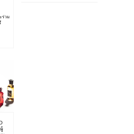
ะร่วม
่
สดง:
ศการ
O
ู้