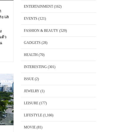
ENTERTAINMENT
(162)
ด
ทะเล
EVENTS
(121)
FASHION & BEAUTY
(529)
อง
นตัว
้น
GADGETS
(28)
 Cape
พันวา
HEALTH
(70)
็ต
INTERESTING
(301)
ISSUE
(2)
JEWELRY
(1)
LEISURE
(177)
LIFESTYLE
(1,166)
MOVIE
(81)