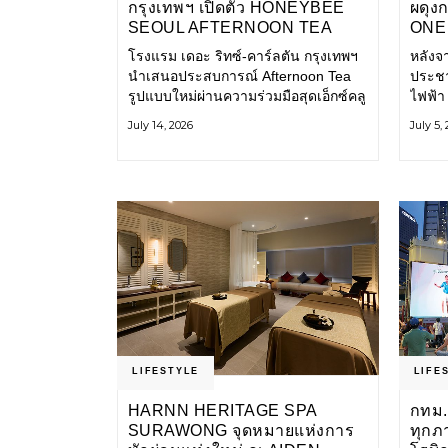
กรุงเทพฯ เปิดตัว HONEYBEE
ผดุง
SEOUL AFTERNOON TEA
ONE 
COLLABORATION ณ คาเลโอ
เก่า 
โรงแรม เดอะ ริทซ์-คาร์ลตัน กรุงเทพฯ
หลังจ
(CALEŌ) ชวนสัมผัสเสน่ห์ของ
โ
นำเสนอประสบการณ์ Afternoon Tea
ประชา
ขนมหวานร่วมสมัยจากกรุงโซล
รูปแบบใหม่ผ่านความร่วมมือสุดเอ็กซ์คลู
ไฟฟ้า
ซีฟกับ Honeybee Seoul คาเฟ่ขนม
การเด
July 14, 2026
July 5,
หวานสไตล์ฝรั่งเศสร่วมสมัยชื่อดังจาก
และเป็
กรุงโซล นำโดยเชฟอึนจอง
แอปพล
LIFESTYLE
LIFE
HARNN HERITAGE SPA
กทม.
SURAWONG จุดหมายแห่งการ
ทุกภ