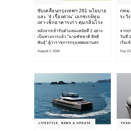
ขับเคลื่อนกรุงเทพฯ 261 นโยบาย
กทม. 
และ ‘4 เรื่องด่วน’ เอกซเรย์ทุน
ระวั
เทา-เช็กอาคารเก่า-คุมกลิ่นโรง
ขยะ-ขีดเส้นสอบทุจริต
หลังจากเข้ารับตำแหน่งสมัยที่ 2 อย่าง
จากปร
เป็นทางการแล้ว "นายชัชชาติ สิทธิ
วันที
พันธุ์" ผู้ว่าราชการกรุงเทพมหานคร
เริ่มเ
แถลง 261 นโยบาย พัฒนาเมืองต่อเนื่อง
กรุงเ
August 2, 2026
July 25
แปลงนโยบายสู่แผนยุทธศาสตร์ จัด
รับมื
ทำตัวชี้วัด
โครงส
LIFESTYLE
,
NEWS & UPDATE
FASH