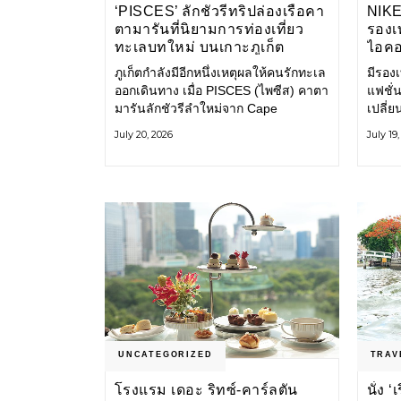
‘PISCES’ ลักชัวรีทริปล่องเรือคา
NIK
ตามารันที่นิยามการท่องเที่ยว
รองเท
ทะเลบทใหม่ บนเกาะภูเก็ต
ไอคอ
ภูเก็ตกำลังมีอีกหนึ่งเหตุผลให้คนรักทะเล
มีรองเท
ออกเดินทาง เมื่อ PISCES (ไพซีส) คาตา
แฟชั่น
มารันลักชัวรีลำใหม่จาก Cape
เปลี่
Odyssey เปิดประสบการณ์ล่องเรือสู่
Shoe ค
July 20, 2026
July 19
ทะเลอันดามันและอ่าวพังงาในมุมที่ต่าง
ไอคอนท
ออกไป ผสานความสะดวกสบายแบบ
ก่อน ก
โรงแรมระดับลักชัวรีเข้ากับเสน่ห์ของ
ราวแห
ธรรมชาติ จนทุกช่วงเวลาบนเรือกลาย
แฟชั่
เป็นส่วนหนึ่งของการเดินทาง ทั้งงาน
Nike
บริการ สิ่งอำนวยความสะดวก
UNCATEGORIZED
TRAV
โรงแรม เดอะ ริทซ์-คาร์ลตัน
นั่ง 