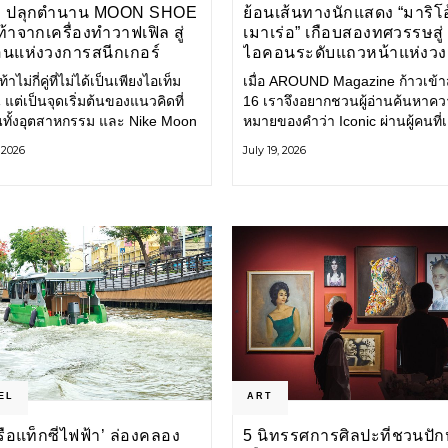
E ปลุกตำนาน MOON SHOE
ย้อนเส้นทางนักแสดง “มาริโอ
้าจากเครื่องทำวาฟเฟิล สู่
เมาเร่อ” เกือบสองทศวรรษสู่
นแห่งวงการสนีกเกอร์
ไอคอนระดับแถวหน้าแห่งว
บันเทิงไทย
้าไม่กี่คู่ที่ไม่ได้เป็นเพียงไอเท็ม
เมื่อ AROUND Magazine ก้าวเข้าสู่
 แต่เป็นจุดเริ่มต้นของแนวคิดที่
16 เราจึงอยากชวนผู้อ่านค้นหาค
ยนทั้งอุตสาหกรรม และ Nike Moon
หมายของคำว่า Iconic ผ่านผู้คนที่
ือหนึ่งในนั้น รองเท้าระดับ
ไปพร้อมกับกาลเวลา และยังคงรัก
, 2026
July 19, 2026
ี่ถือกำเนิดเมื่อกว่าครึ่งศตวรรษ
ตนไว้อย่างมั่นคง หนึ่งในนั้นคือ มา
ำลังกลับมาอีกครั้ง พร้อมพาเรื่อง
เมาเร่อ
่งนวัตกรรมจากอดีตมาสู่โลก
นร่วมสมัย ถ่ายทอดดีเอ็นเอของ
EL
ART
‘เรือแท็กซี่ไฟฟ้า’ ล่องคลอง
5 นิทรรศการศิลปะที่ชวนปัก