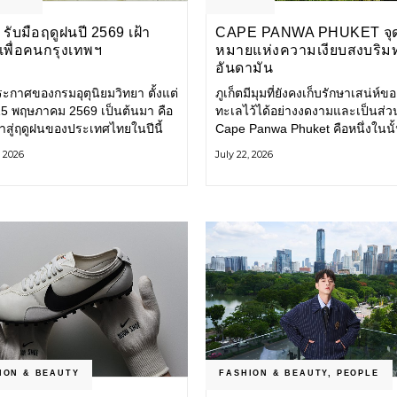
รับมือฤดูฝนปี 2569 เฝ้า
CAPE PANWA PHUKET จุ
งเพื่อคนกรุงเทพฯ
หมายแห่งความเงียบสงบริม
อันดามัน
ะกาศของกรมอุตุนิยมวิทยา ตั้งแต่
ภูเก็ตมีมุมที่ยังคงเก็บรักษาเสน่ห์ข
่ 15 พฤษภาคม 2569 เป็นต้นมา คือ
ทะเลไว้ได้อย่างงดงามและเป็นส่ว
ข้าสู่ฤดูฝนของประเทศไทยในปีนี้
Cape Panwa Phuket คือหนึ่งในนั
ทพมหานคร (กทม.) เตรียมพร้อม
โรงแรมลักชัวรีแห่งแรกของเครือ
, 2026
July 22, 2026
อน้ำท่วม และเดินหน้าพัฒนา
& Kantary Hotels ตั้งอยู่บนแหลม
ร้างพื้นฐาน
ทางตะวันออกเฉียงใต้ของเกาะภูเก
ION & BEAUTY
FASHION & BEAUTY
,
PEOPLE