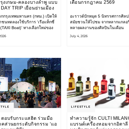
กรุงเกษม-คลองบางลำพู แบบ
เดือนกรกฎาคม 2569
DAY TRIP เยือนย่านเมือง
เที่ยววิถีสโลว์ไลฟ์แบบรักษ์
ากกรุงเทพมหานคร (กทม.) เปิดให้
อะราวด์ปักหมุด 5 นิทรรศการศิลป
ลก
ชนทดลองใช้บริการ ‘เรือแท็กซี่
สมัยชวนให้ไปชม จากหลากแกลอรี
 (TAXI Boat)’ ทางเลือกใหม่ของ
หลายผลงานของศิลปินในเดือน
ินทางในเมืองที่สะดวก สะอาด
กรกฎาคมนี้ ANONYMOUS จัดแ
 2026
July 4, 2026
นมิตรกับสิ่งแวดล้อม ผ่าน
วันนี้ – 16 สิงหาคม 2569 นิทรร
ิเคชัน MuvMi (มูฟมี)
กลุ่ม Anonymous โดยมี นิ่ม
STYLE
LIFESTYLE
 ตอบรับกระแสฮิต ร่วมมือ
ทำความรู้จัก CULTI MILAN
าคส่วนยกระดับกิจกรรม ‘แอ
แบรนด์เครื่องหอมจากอิตาลี ผ