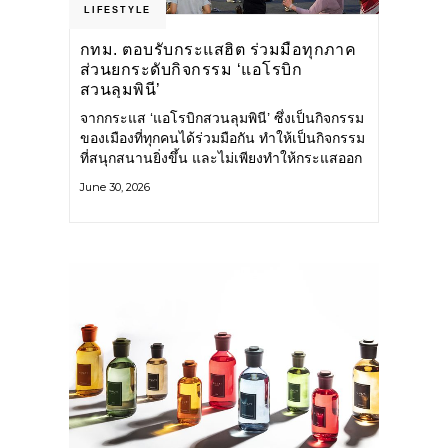
LIFESTYLE
กทม. ตอบรับกระแสฮิต ร่วมมือทุกภาค
ส่วนยกระดับกิจกรรม ‘แอโรบิก
สวนลุมพินี’
จากกระแส ‘แอโรบิกสวนลุมพินี’ ซึ่งเป็นกิจกรรม
ของเมืองที่ทุกคนได้ร่วมมือกัน ทำให้เป็นกิจกรรม
ที่สนุกสนานยิ่งขึ้น และไม่เพียงทำให้กระแสออก
กำลังกายในกรุงเทพฯ คึกคักขึ้นเท่านั้น แต่ยัง
June 30, 2026
กระจายไปยังหลายพื้นที่ของประเทศที่อยากออก
กำลังกาย เต้นแอโรบิกสนุกแบบสวนลุมพินี ทั้งนี้
กรุงเทพมหานคร (กทม.) ยังวางแผนขยาย
กิจกรรมนี้ไปสู่สวนสาธารณะต่าง