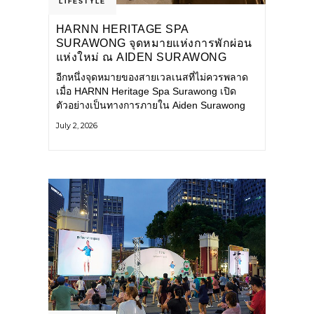
LIFESTYLE
HARNN HERITAGE SPA
SURAWONG จุดหมายแห่งการพักผ่อน
แห่งใหม่ ณ AIDEN SURAWONG
BANGKOK
อีกหนึ่งจุดหมายของสายเวลเนสที่ไม่ควรพลาด
เมื่อ HARNN Heritage Spa Surawong เปิด
ตัวอย่างเป็นทางการภายใน Aiden Surawong
Bangkok พร้อมชวนทุกคนหลีกหนีความวุ่นวาย
July 2, 2026
ของเมืองใหญ่ มาสัมผัสประสบการณ์การพักผ่อน
ที่ผสานศาสตร์การบำบัดแบบไทยเข้ากับความ
ร่วมสมัยอย่างลงตัว สปาแห่งนี้ได้รับแรงบันดาล
ใจจากยุคฟื้นฟูศิลปวัฒนธรรมในสมัยรัชกาลที่