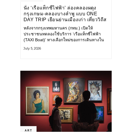
นั่ง ‘เรือแท็กซี่ไฟฟ้า’ ล่องคลองผดุง
กรุงเกษม-คลองบางลำพู แบบ ONE
DAY TRIP เยือนย่านเมืองเก่า เที่ยววิถีส
โลว์ไลฟ์แบบรักษ์โลก
หลังจากกรุงเทพมหานคร (กทม.) เปิดให้
ประชาชนทดลองใช้บริการ ‘เรือแท็กซี่ไฟฟ้า
(TAXI Boat)’ ทางเลือกใหม่ของการเดินทางใน
เมืองที่สะดวก สะอาด และเป็นมิตรกับสิ่ง
July 5, 2026
แวดล้อม ผ่านแอปพลิเคชัน MuvMi (มูฟมี)
ART