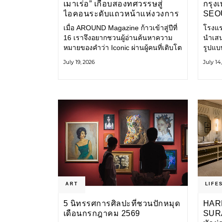
เมาเร่อ” เกือบสองทศวรรษสู่
กรุง
ไอคอนระดับแถวหน้าแห่งวงการ
SEO
บันเทิงไทย
COL
เมื่อ AROUND Magazine ก้าวเข้าสู่ปีที่
โรงแร
(CAL
16 เราจึงอยากชวนผู้อ่านค้นหาความ
นำเสน
ขนมห
หมายของคำว่า Iconic ผ่านผู้คนที่เติบโต
รูปแบ
ไปพร้อมกับกาลเวลา และยังคงรักษาตัว
ซีฟกั
July 19, 2026
July 14
ตนไว้อย่างมั่นคง หนึ่งในนั้นคือ มาริโอ้
หวานส
เมาเร่อ
กรุงโ
ART
LIFE
5 นิทรรศการศิลปะที่ชวนปักหมุด
HAR
เดือนกรกฎาคม 2569
SUR