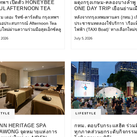
เทพฯ เปิดตัว HONEYBEE
ผดุงกรุงเกษม-คลองบางลำพู
UL AFTERNOON TEA
ONE DAY TRIP เยือนย่านเม
LABORATION ณ คาเลโอ
เก่า เที่ยววิถีสโลว์ไลฟ์แบบรั
ม เดอะ ริทซ์-คาร์ลตัน กรุงเทพฯ
หลังจากกรุงเทพมหานคร (กทม.) เป
EŌ) ชวนสัมผัสเสน่ห์ของ
โลก
อประสบการณ์ Afternoon Tea
ประชาชนทดลองใช้บริการ ‘เรือแท็
วานร่วมสมัยจากกรุงโซล
บใหม่ผ่านความร่วมมือสุดเอ็กซ์คลู
ไฟฟ้า (TAXI Boat)’ ทางเลือกใหม่
บ Honeybee Seoul คาเฟ่ขนม
การเดินทางในเมืองที่สะดวก สะอ
, 2026
July 5, 2026
ไตล์ฝรั่งเศสร่วมสมัยชื่อดังจาก
และเป็นมิตรกับสิ่งแวดล้อม ผ่าน
ซล นำโดยเชฟอึนจอง
แอปพลิเคชัน MuvMi (มูฟมี)
STYLE
LIFESTYLE
NN HERITAGE SPA
กทม. ตอบรับกระแสฮิต ร่วม
AWONG จุดหมายแห่งการ
ทุกภาคส่วนยกระดับกิจกรรม