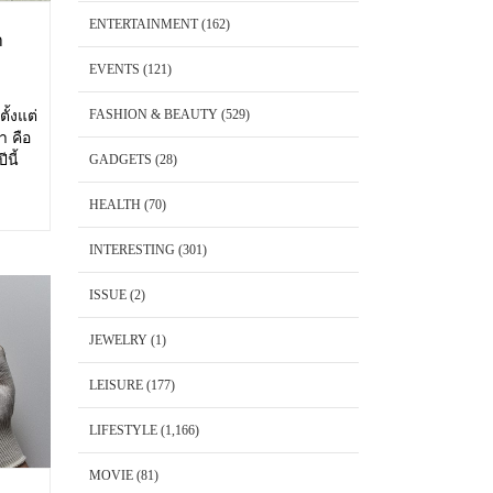
ENTERTAINMENT
(162)
า
EVENTS
(121)
FASHION & BEAUTY
(529)
ั้งแต่
า คือ
นี้
GADGETS
(28)
้อม
HEALTH
(70)
INTERESTING
(301)
ISSUE
(2)
JEWELRY
(1)
LEISURE
(177)
LIFESTYLE
(1,166)
MOVIE
(81)