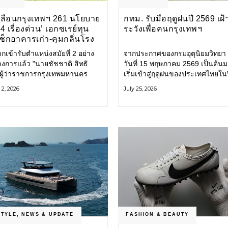
คลื่อนกรุงเทพฯ 261 นโยบาย
กทม. รับมือฤดูฝนปี 2569 เฝ้
4 เรื่องด่วน’ เอกซเรย์ทุน
ระวังเพื่อคนกรุงเทพฯ
เช็กอาคารเก่า-คุมกลิ่นโรง
ขีดเส้นสอบทุจริต
กเข้ารับตำแหน่งสมัยที่ 2 อย่าง
จากประกาศของกรมอุตุนิยมวิทยา ต
างการแล้ว "นายชัชชาติ สิทธิ
วันที่ 15 พฤษภาคม 2569 เป็นต้นม
" ผู้ว่าราชการกรุงเทพมหานคร
เริ่มเข้าสู่ฤดูฝนของประเทศไทยในปี
261 นโยบาย พัฒนาเมืองต่อเนื่อง
กรุงเทพมหานคร (กทม.) เตรียมพร
2, 2026
July 25, 2026
โยบายสู่แผนยุทธศาสตร์ จัด
รับมือน้ำท่วม และเดินหน้าพัฒนา
ี้วัด
โครงสร้างพื้นฐาน
STYLE
,
NEWS & UPDATE
FASHION & BEAUTY