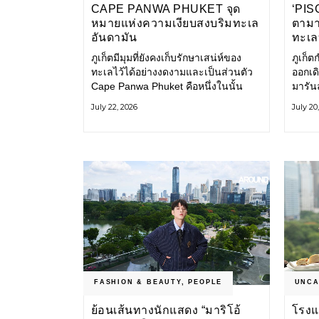
CAPE PANWA PHUKET จุด
‘PISC
หมายแห่งความเงียบสงบริมทะเล
ตามาร
อันดามัน
ทะเล
ภูเก็ตมีมุมที่ยังคงเก็บรักษาเสน่ห์ของ
ภูเก็ต
ทะเลไว้ได้อย่างงดงามและเป็นส่วนตัว
ออกเด
Cape Panwa Phuket คือหนึ่งในนั้น
มารัน
โรงแรมลักชัวรีแห่งแรกของเครือ Cape
Odyss
July 22, 2026
July 20
& Kantary Hotels ตั้งอยู่บนแหลมพันวา
ทะเลอ
ทางตะวันออกเฉียงใต้ของเกาะภูเก็ต
ออกไ
โรงแร
ธรรมช
เป็นส
บริกา
FASHION & BEAUTY
,
PEOPLE
UNCA
ย้อนเส้นทางนักแสดง “มาริโอ้
โรงแ