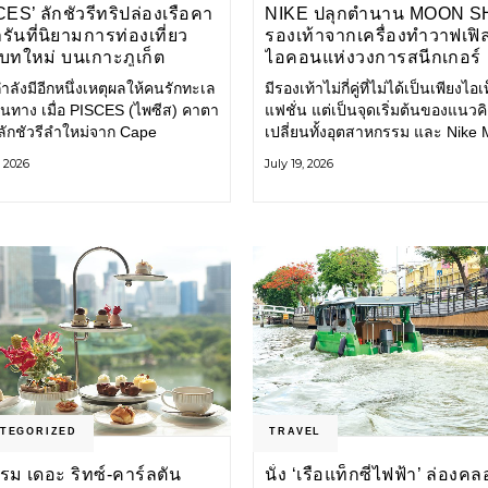
ES’ ลักชัวรีทริปล่องเรือคา
NIKE ปลุกตำนาน MOON 
ันที่นิยามการท่องเที่ยว
รองเท้าจากเครื่องทำวาฟเฟิล 
บทใหม่ บนเกาะภูเก็ต
ไอคอนแห่งวงการสนีกเกอร์
กำลังมีอีกหนึ่งเหตุผลให้คนรักทะเล
มีรองเท้าไม่กี่คู่ที่ไม่ได้เป็นเพียงไอเ
ินทาง เมื่อ PISCES (ไพซีส) คาตา
แฟชั่น แต่เป็นจุดเริ่มต้นของแนวคิด
ลักชัวรีลำใหม่จาก Cape
เปลี่ยนทั้งอุตสาหกรรม และ Nike
ey เปิดประสบการณ์ล่องเรือสู่
Shoe คือหนึ่งในนั้น รองเท้าระดับ
, 2026
July 19, 2026
ันดามันและอ่าวพังงาในมุมที่ต่าง
ไอคอนที่ถือกำเนิดเมื่อกว่าครึ่งศต
ป ผสานความสะดวกสบายแบบ
ก่อน กำลังกลับมาอีกครั้ง พร้อมพาเร
มระดับลักชัวรีเข้ากับเสน่ห์ของ
ราวแห่งนวัตกรรมจากอดีตมาสู่โล
าติ จนทุกช่วงเวลาบนเรือกลาย
แฟชั่นร่วมสมัย ถ่ายทอดดีเอ็นเอข
่วนหนึ่งของการเดินทาง ทั้งงาน
Nike
ร สิ่งอำนวยความสะดวก
TEGORIZED
TRAVEL
รม เดอะ ริทซ์-คาร์ลตัน
นั่ง ‘เรือแท็กซี่ไฟฟ้า’ ล่องค