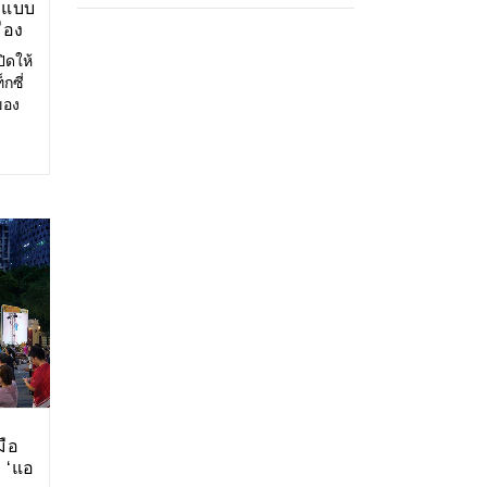
 แบบ
ือง
กษ์
ิดให้
กซี่
ของ
าด
มือ
 ‘แอ