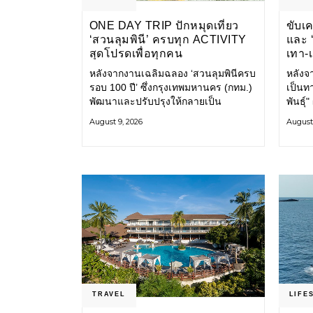
ONE DAY TRIP ปักหมุดเที่ยว
ขับเ
‘สวนลุมพินี’ ครบทุก ACTIVITY
และ ‘
สุดโปรดเพื่อทุกคน
เทา-
ขยะ-
หลังจากงานเฉลิมฉลอง ‘สวนลุมพินีครบ
หลังจา
รอบ 100 ปี’ ซึ่งกรุงเทพมหานคร (กทม.)
เป็นท
พัฒนาและปรับปรุงให้กลายเป็น
พันธุ์
สวนลุมพินีโฉมใหม่ ภายในสวนได้รับ
แถลง 
August 9, 2026
August 
การปรับปรุงพื้นที่ เส้นทางสัญจร และ
แปลงน
การให้บริการ รวมถึงกิจกรรมต่าง ๆ
ทำตัวช
TRAVEL
LIFE