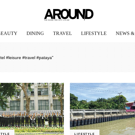
BEAUTY
DINING
TRAVEL
LIFESTYLE
NEWS &
el #leisure #travel #pataya"
STYLE
LIFESTYLE