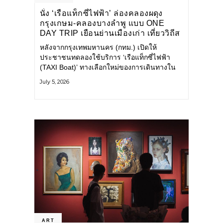
นั่ง ‘เรือแท็กซี่ไฟฟ้า’ ล่องคลองผดุง
กรุงเกษม-คลองบางลำพู แบบ ONE
DAY TRIP เยือนย่านเมืองเก่า เที่ยววิถีส
โลว์ไลฟ์แบบรักษ์โลก
หลังจากกรุงเทพมหานคร (กทม.) เปิดให้
ประชาชนทดลองใช้บริการ ‘เรือแท็กซี่ไฟฟ้า
(TAXI Boat)’ ทางเลือกใหม่ของการเดินทางใน
เมืองที่สะดวก สะอาด และเป็นมิตรกับสิ่ง
July 5, 2026
แวดล้อม ผ่านแอปพลิเคชัน MuvMi (มูฟมี)
ART