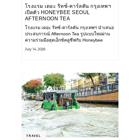
โรงแรม เดอะ ริทซ์-คาร์ลตัน กรุงเทพฯ
เปิดตัว HONEYBEE SEOUL
AFTERNOON TEA
COLLABORATION ณ คาเลโอ
โรงแรม เดอะ ริทซ์-คาร์ลตัน กรุงเทพฯ นำเสนอ
(CALEŌ) ชวนสัมผัสเสน่ห์ของขนม
ประสบการณ์ Afternoon Tea รูปแบบใหม่ผ่าน
หวานร่วมสมัยจากกรุงโซล
ความร่วมมือสุดเอ็กซ์คลูซีฟกับ Honeybee
Seoul คาเฟ่ขนมหวานสไตล์ฝรั่งเศสร่วมสมัยชื่อ
July 14, 2026
ดังจากกรุงโซล นำโดยเชฟอึนจอง
TRAVEL