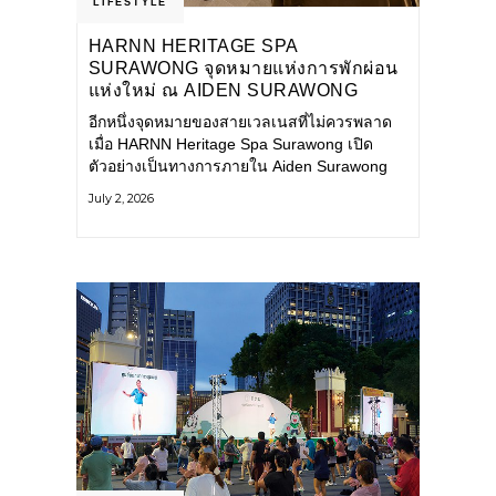
LIFESTYLE
HARNN HERITAGE SPA
SURAWONG จุดหมายแห่งการพักผ่อน
แห่งใหม่ ณ AIDEN SURAWONG
BANGKOK
อีกหนึ่งจุดหมายของสายเวลเนสที่ไม่ควรพลาด
เมื่อ HARNN Heritage Spa Surawong เปิด
ตัวอย่างเป็นทางการภายใน Aiden Surawong
Bangkok พร้อมชวนทุกคนหลีกหนีความวุ่นวาย
July 2, 2026
ของเมืองใหญ่ มาสัมผัสประสบการณ์การพักผ่อน
ที่ผสานศาสตร์การบำบัดแบบไทยเข้ากับความ
ร่วมสมัยอย่างลงตัว สปาแห่งนี้ได้รับแรงบันดาล
ใจจากยุคฟื้นฟูศิลปวัฒนธรรมในสมัยรัชกาลที่