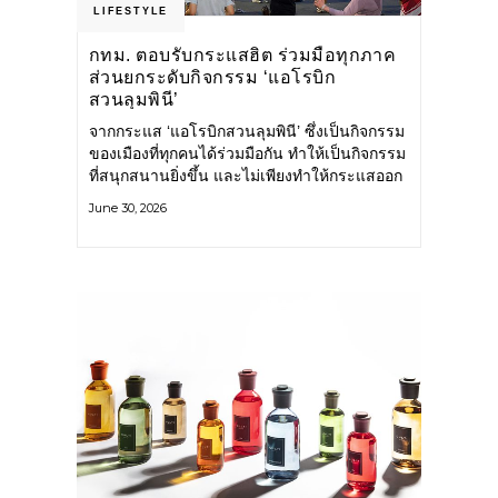
LIFESTYLE
กทม. ตอบรับกระแสฮิต ร่วมมือทุกภาค
ส่วนยกระดับกิจกรรม ‘แอโรบิก
สวนลุมพินี’
จากกระแส ‘แอโรบิกสวนลุมพินี’ ซึ่งเป็นกิจกรรม
ของเมืองที่ทุกคนได้ร่วมมือกัน ทำให้เป็นกิจกรรม
ที่สนุกสนานยิ่งขึ้น และไม่เพียงทำให้กระแสออก
กำลังกายในกรุงเทพฯ คึกคักขึ้นเท่านั้น แต่ยัง
June 30, 2026
กระจายไปยังหลายพื้นที่ของประเทศที่อยากออก
กำลังกาย เต้นแอโรบิกสนุกแบบสวนลุมพินี ทั้งนี้
กรุงเทพมหานคร (กทม.) ยังวางแผนขยาย
กิจกรรมนี้ไปสู่สวนสาธารณะต่าง