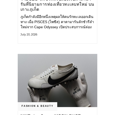
รันที่นิยามการท่องเที่ยวทะเลบทใหม่ บน
เกาะภูเก็ต
ภูเก็ตกำลังมีอีกหนึ่งเหตุผลให้คนรักทะเลออกเดิน
ทาง เมื่อ PISCES (ไพซีส) คาตามารันลักชัวรีลำ
ใหม่จาก Cape Odyssey เปิดประสบการณ์ล่อง
เรือสู่ทะเลอันดามันและอ่าวพังงาในมุมที่ต่างออก
July 20, 2026
ไป ผสานความสะดวกสบายแบบโรงแรมระดับ
ลักชัวรีเข้ากับเสน่ห์ของธรรมชาติ จนทุกช่วง
เวลาบนเรือกลายเป็นส่วนหนึ่งของการเดินทาง
ทั้งงานบริการ สิ่งอำนวยความสะดวก
FASHION & BEAUTY