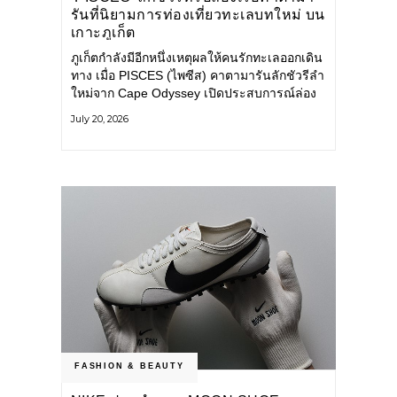
รันที่นิยามการท่องเที่ยวทะเลบทใหม่ บน
เกาะภูเก็ต
ภูเก็ตกำลังมีอีกหนึ่งเหตุผลให้คนรักทะเลออกเดิน
ทาง เมื่อ PISCES (ไพซีส) คาตามารันลักชัวรีลำ
ใหม่จาก Cape Odyssey เปิดประสบการณ์ล่อง
เรือสู่ทะเลอันดามันและอ่าวพังงาในมุมที่ต่างออก
July 20, 2026
ไป ผสานความสะดวกสบายแบบโรงแรมระดับ
ลักชัวรีเข้ากับเสน่ห์ของธรรมชาติ จนทุกช่วง
เวลาบนเรือกลายเป็นส่วนหนึ่งของการเดินทาง
ทั้งงานบริการ สิ่งอำนวยความสะดวก
FASHION & BEAUTY