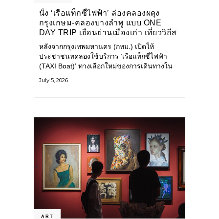
นั่ง ‘เรือแท็กซี่ไฟฟ้า’ ล่องคลองผดุง
กรุงเกษม-คลองบางลำพู แบบ ONE
DAY TRIP เยือนย่านเมืองเก่า เที่ยววิถีส
โลว์ไลฟ์แบบรักษ์โลก
หลังจากกรุงเทพมหานคร (กทม.) เปิดให้
ประชาชนทดลองใช้บริการ ‘เรือแท็กซี่ไฟฟ้า
(TAXI Boat)’ ทางเลือกใหม่ของการเดินทางใน
เมืองที่สะดวก สะอาด และเป็นมิตรกับสิ่ง
July 5, 2026
แวดล้อม ผ่านแอปพลิเคชัน MuvMi (มูฟมี)
ART