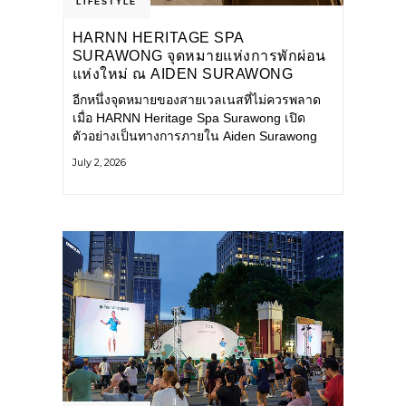
LIFESTYLE
HARNN HERITAGE SPA
SURAWONG จุดหมายแห่งการพักผ่อน
แห่งใหม่ ณ AIDEN SURAWONG
BANGKOK
อีกหนึ่งจุดหมายของสายเวลเนสที่ไม่ควรพลาด
เมื่อ HARNN Heritage Spa Surawong เปิด
ตัวอย่างเป็นทางการภายใน Aiden Surawong
Bangkok พร้อมชวนทุกคนหลีกหนีความวุ่นวาย
July 2, 2026
ของเมืองใหญ่ มาสัมผัสประสบการณ์การพักผ่อน
ที่ผสานศาสตร์การบำบัดแบบไทยเข้ากับความ
ร่วมสมัยอย่างลงตัว สปาแห่งนี้ได้รับแรงบันดาล
ใจจากยุคฟื้นฟูศิลปวัฒนธรรมในสมัยรัชกาลที่