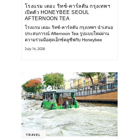
โรงแรม เดอะ ริทซ์-คาร์ลตัน กรุงเทพฯ
เปิดตัว HONEYBEE SEOUL
AFTERNOON TEA
COLLABORATION ณ คาเลโอ
โรงแรม เดอะ ริทซ์-คาร์ลตัน กรุงเทพฯ นำเสนอ
(CALEŌ) ชวนสัมผัสเสน่ห์ของขนม
ประสบการณ์ Afternoon Tea รูปแบบใหม่ผ่าน
หวานร่วมสมัยจากกรุงโซล
ความร่วมมือสุดเอ็กซ์คลูซีฟกับ Honeybee
Seoul คาเฟ่ขนมหวานสไตล์ฝรั่งเศสร่วมสมัยชื่อ
July 14, 2026
ดังจากกรุงโซล นำโดยเชฟอึนจอง
TRAVEL