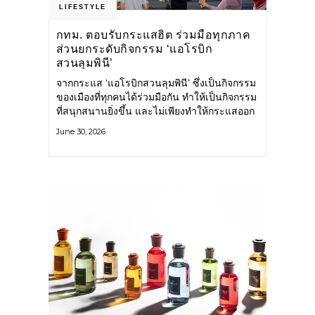
LIFESTYLE
กทม. ตอบรับกระแสฮิต ร่วมมือทุกภาค
ส่วนยกระดับกิจกรรม ‘แอโรบิก
สวนลุมพินี’
จากกระแส ‘แอโรบิกสวนลุมพินี’ ซึ่งเป็นกิจกรรม
ของเมืองที่ทุกคนได้ร่วมมือกัน ทำให้เป็นกิจกรรม
ที่สนุกสนานยิ่งขึ้น และไม่เพียงทำให้กระแสออก
กำลังกายในกรุงเทพฯ คึกคักขึ้นเท่านั้น แต่ยัง
June 30, 2026
กระจายไปยังหลายพื้นที่ของประเทศที่อยากออก
กำลังกาย เต้นแอโรบิกสนุกแบบสวนลุมพินี ทั้งนี้
กรุงเทพมหานคร (กทม.) ยังวางแผนขยาย
กิจกรรมนี้ไปสู่สวนสาธารณะต่าง