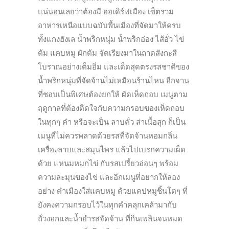
แน่นอนเลยว่าต้องมี ออเดิร์ฟเมือง เซ็ตรวม
อาหารเหนือแบบฉบับพื้นเมืองที่จัดมาให้ครบ
ทั้งแกงฮังเล น้ำพริกหนุ่ม น้ำพริกอ่อง ไส้อั่ว ไข่
ต้ม แคบหมู ผักต้ม จัดเรียงมาในถาดสังกะสี
โบราณอย่างเต็มอิ่ม และเด็ดสุดตรงรสชาติของ
น้ำพริกหนุ่มที่จัดจ้านไม่เหมือนร้านไหน อีกจาน
ที่ชอบเป็นพิเศษต้องยกให้ ผัดเห็ดถอบ เมนูตาม
ฤดูกาลที่ต้องติดใจกับความกรอบของเห็ดถอบ
ในทุกๆ คำ หรือจะเป็น ลาบคั่ว ส่าเนื้อสุก ก็เป็น
เมนูที่ไม่ควรพลาดด้วยรสที่จัดจ้านหอมกลิ่น
เครื่องลาบและสมุนไพร แล้วไปเบรกความเผ็ด
ด้วย แหนมหมกไข่ กับรสเปรี้ยวอ่อนๆ พร้อม
ความละมุนของไข่ และอีกเมนูที่อยากให้ลอง
อย่าง ตำเมืองใส่แคบหมู ด้วยแคปหมูชิ้นโตๆ ที่
ยังคงความกรอบไว้ในทุกคำคลุกเคล้ามากับ
ถั่วงอกและน้ำยำรสจัดจ้าน ที่กินเพลินจนหมด