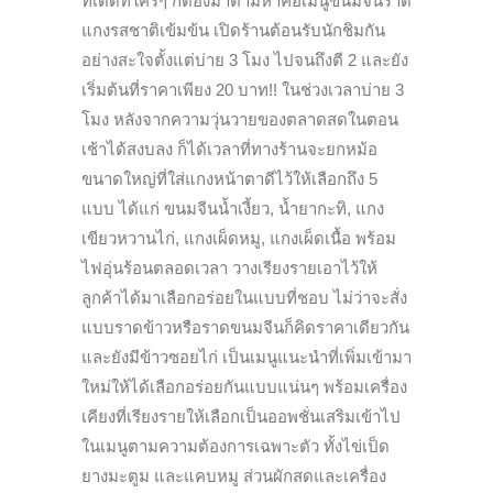
ทีเด็ดที่ใครๆ ก็ต้องมาตามหาคือเมนูขนมจีนราด
แกงรสชาติเข้มข้น เปิดร้านต้อนรับนักชิมกัน
อย่างสะใจตั้งแต่บ่าย 3 โมง ไปจนถึงตี 2 และยัง
เริ่มต้นที่ราคาเพียง 20 บาท!! ในช่วงเวลาบ่าย 3
โมง หลังจากความวุ่นวายของตลาดสดในตอน
เช้าได้สงบลง ก็ได้เวลาที่ทางร้านจะยกหม้อ
ขนาดใหญ่ที่ใส่แกงหน้าตาดีไว้ให้เลือกถึง 5
แบบ ได้แก่ ขนมจีนน้ำเงี้ยว, น้ำยากะทิ, แกง
เขียวหวานไก่, แกงเผ็ดหมู, แกงเผ็ดเนื้อ พร้อม
ไฟอุ่นร้อนตลอดเวลา วางเรียงรายเอาไว้ให้
ลูกค้าได้มาเลือกอร่อยในแบบที่ชอบ ไม่ว่าจะสั่ง
แบบราดข้าวหรือราดขนมจีนก็คิดราคาเดียวกัน
และยังมีข้าวซอยไก่ เป็นเมนูแนะนำที่เพิ่มเข้ามา
ใหม่ให้ได้เลือกอร่อยกันแบบแน่นๆ พร้อมเครื่อง
เคียงที่เรียงรายให้เลือกเป็นออพชั่นเสริมเข้าไป
ในเมนูตามความต้องการเฉพาะตัว ทั้งไข่เป็ด
ยางมะตูม และแคบหมู ส่วนผักสดและเครื่อง