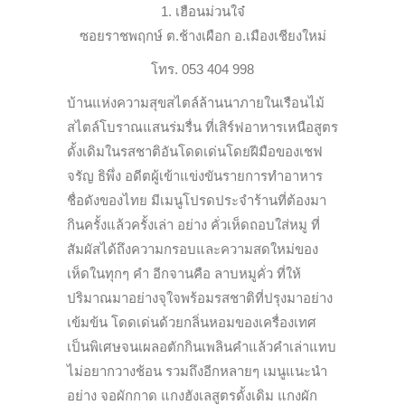
1. เฮือนม่วนใจ๋
ซอยราชพฤกษ์ ต.ช้างเผือก อ.เมืองเชียงใหม่
โทร. 053 404 998
บ้านแห่งความสุขสไตล์ล้านนาภายในเรือนไม้
สไตล์โบราณแสนร่มรื่น ที่เสิร์ฟอาหารเหนือสูตร
ดั้งเดิมในรสชาติอันโดดเด่นโดยฝีมือของเชฟ
จรัญ ธิพึ่ง อดีตผู้เข้าแข่งขันรายการทำอาหาร
ชื่อดังของไทย มีเมนูโปรดประจำร้านที่ต้องมา
กินครั้งแล้วครั้งเล่า อย่าง คั่วเห็ดถอบใส่หมู ที่
สัมผัสได้ถึงความกรอบและความสดใหม่ของ
เห็ดในทุกๆ คำ อีกจานคือ ลาบหมูคั่ว ที่ให้
ปริมาณมาอย่างจุใจพร้อมรสชาติที่ปรุงมาอย่าง
เข้มข้น โดดเด่นด้วยกลิ่นหอมของเครื่องเทศ
เป็นพิเศษจนเผลอตักกินเพลินคำแล้วคำเล่าแทบ
ไม่อยากวางช้อน รวมถึงอีกหลายๆ เมนูแนะนำ
อย่าง จอผักกาด แกงฮังเลสูตรดั้งเดิม แกงผัก