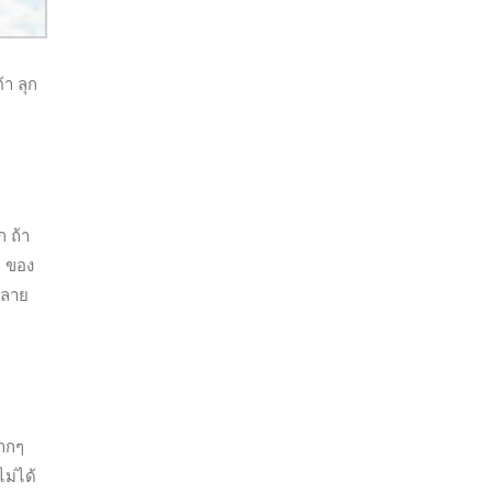
้า ลุก
 ถ้า
ๆ ของ
 ลาย
มากๆ
ไม่ได้