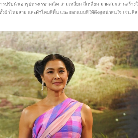
ารปรับนำเอารูปทรงเรขาคณิต สามเหลี่ยม สี่เหลี่ยม มาผสมผสานสร้างใ
ทั้งผ้าไหมลาย และผ้าไหมสีพื้น และออกแบบสีให้ดึงดูดน่าสนใจ เช่น สีส