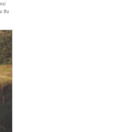
หม่
ด สีห