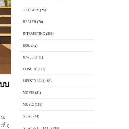
GADGETS
(28)
HEALTH
(70)
INTERESTING
(301)
ISSUE
(2)
JEWELRY
(1)
LEISURE
(177)
LIFESTYLE
(1,166)
แบบ
MOVIE
(81)
MUSIC
(118)
NEWS
(44)
่วม
ดี้ ทู
NEWS & UPDATE
(590)