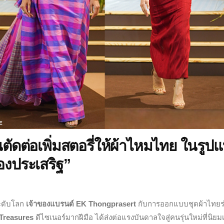
E
ดต่อเพิ่มสตอรี่ให้ผ้าไหมไทย ในรูป
ทองประเสริฐ”
ะดับโลก
เจ้าของแบรนด์ EK Thongprasert
กับการออกแบบชุดผ้าไทยร
 Treasures
ดีไซเนอร์มากฝีมือ ได้ส่งต่อแรงบันดาลใจสู่คนรุ่นใหม่ที่นิยมเร