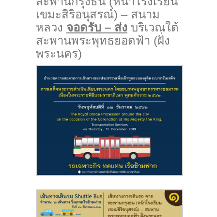
สะพานกรุงธน (หน้าโรงเรียน
เขมะสิริอนุสรณ์) – สนาม
หลวง
จอดรับ – ส่ง
บริเวณใต้
สะพานพระพุทธยอดฟ้า (ฝั่ง
พระนคร)