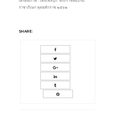
เครดิตภาพ : เพจเฟสบุ๊ก พระราชพิธีบรม
ราชาภิเษก พุทธศักราช ๒๕๖๒
SHARE: