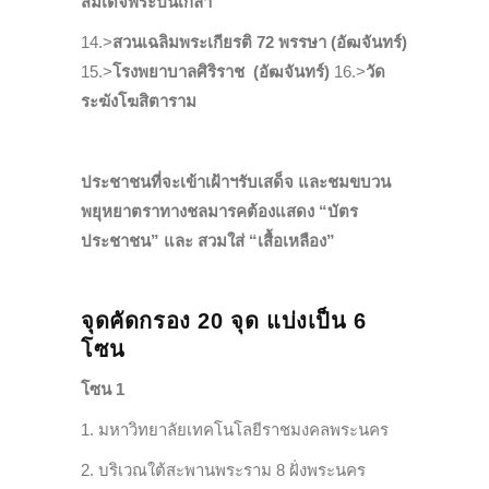
สมเด็จพระปิ่นเกล้า
14.>
สวนเฉลิมพระเกียรติ 72 พรรษา (อัฒจันทร์)
15.>
โรงพยาบาลศิริราช (อัฒจันทร์)
16.>
วัด
ระฆังโฆสิตาราม
ประชาชนที่จะเข้าเฝ้าฯรับเสด็จ และชมขบวน
พยุหยาตราทางชลมารคต้องแสดง “บัตร
ประชาชน” และ สวมใส่ “เสื้อเหลือง”
จุดคั
ดกรอง 20 จุด แบ่งเป็น 6
โซน
โซน 1
1. มหาวิทยาลัยเทคโนโลยีราชมงคลพระนคร
2. บริเวณ
ใต้สะพานพระราม
8
ฝั่งพระนคร