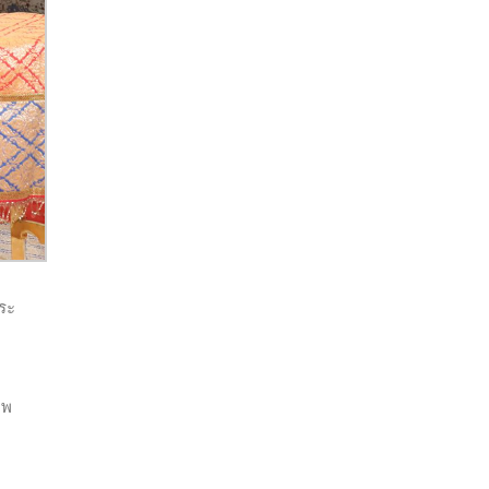
พระ
ภพ