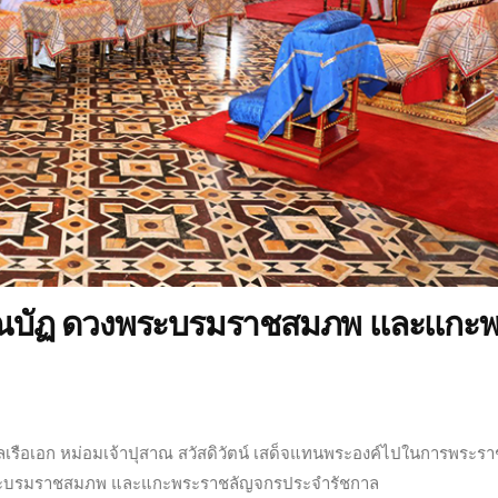
รรณบัฏ ดวงพระบรมราชสมภพ และแกะ
ลเรือเอก หม่อมเจ้าปุสาณ สวัสดิวัตน์ เสด็จแทนพระองค์ไปในการพระราช
ระบรมราชสมภพ และแกะพระราชลัญจกรประจำรัชกาล