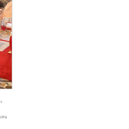
ระ
้แทน