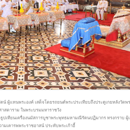
วัตน์ ผู้แทนพระองค์ เสด็จโดยรถยนต์พระประเทียบถึงประตูเกยหลังวัดพ
นศาสดาราม ในพระบรมมหาราชวัง
ุดธูปเทียนเครื่องนมัสการบูชาพระพุทธมหามณีรัตนปฏิมากร ทรงกราบ ผู
ามเคารพพระราชอาสน์ ประทับพระเก้าอี้