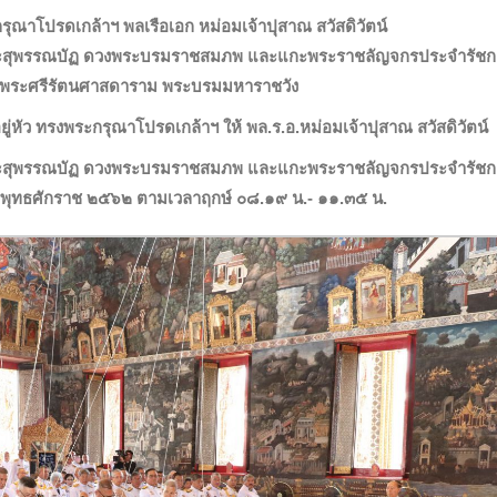
กรุณาโปรดเกล้าฯ พลเรือเอก หม่อมเจ้าปุสาณ สวัสดิวัตน์
พระสุพรรณบัฏ ดวงพระบรมราชสมภพ และแกะพระราชลัญจกรประจำรัช
ดพระศรีรัตนศาสดาราม พระบรมมหาราชวัง
ยู่หัว ทรงพระกรุณาโปรดเกล้าฯ ให้ พล.ร.อ.หม่อมเจ้าปุสาณ สวัสดิวัตน์
พระสุพรรณบัฏ ดวงพระบรมราชสมภพ และแกะพระราชลัญจกรประจำรัช
 พุทธศักราช ๒๕๖๒ ตามเวลาฤกษ์ ๐๘.๑๙ น.- ๑๑.๓๕ น.