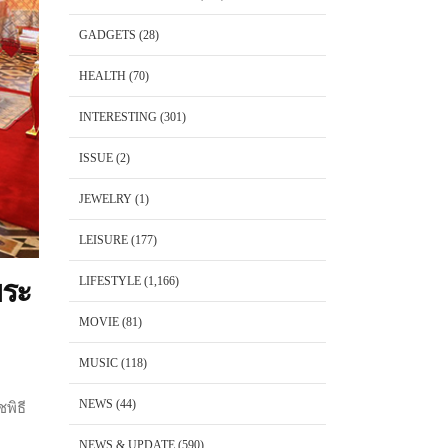
GADGETS
(28)
HEALTH
(70)
INTERESTING
(301)
ISSUE
(2)
JEWELRY
(1)
LEISURE
(177)
LIFESTYLE
(1,166)
พระ
MOVIE
(81)
MUSIC
(118)
NEWS
(44)
พิธี
NEWS & UPDATE
(590)