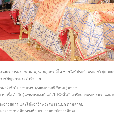
ารึกดวงพระบรมราชสมภพ, นายสุนทร วิไล ช่างศิลป์ประจำพระองค์ ผู้แกะ
ราชลัญจกรประจำรัชกาล
ลักษณ์ เข้าไปกราบพระพุทธมหามณีรัตนปฏิมากร
ม ๓ ครั้ง คำนับผู้แทนพระองค์ แล้วไปนั่งที่โต๊ะจารึกดวงพระบรมราชสม
ะจำรัชกาล และโต๊ะจารึกพระสุพรรณบัฏ ตามลำดับ
าสนาอาราธนาศีล ทรงศีล ประธานสงฆ์ถวายศีลจบ