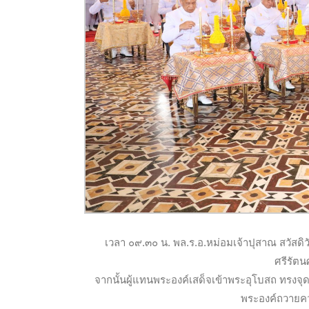
เวลา ๐๙.๓๐ น. พล.ร.อ.หม่อมเจ้าปุสาณ สวัสดิ
ศรีรัต
จากนั้นผู้แทนพระองค์เสด็จเข้าพระอุโบสถ ทรงจ
พระองค์ถวายคว