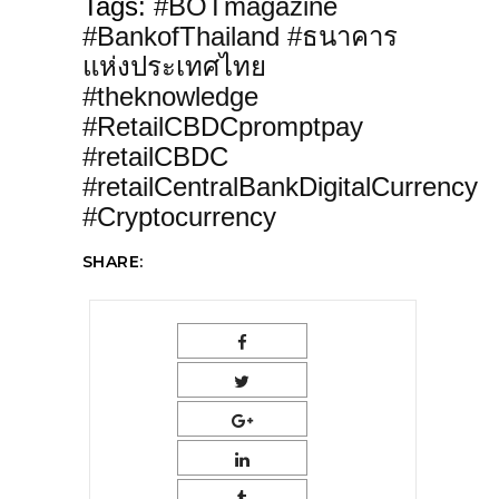
Tags:
#BOTmagazine
#BankofThailand #ธนาคาร
แห่งประเทศไทย
#theknowledge
#RetailCBDCpromptpay
#retailCBDC
#retailCentralBankDigitalCurrency
#Cryptocurrency
SHARE: