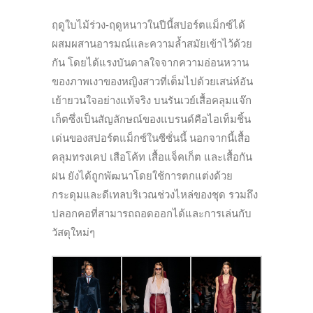
ฤดูใบไม้ร่วง-ฤดูหนาวในปีนี้สปอร์ตแม็กซ์ได้
ผสมผสานอารมณ์และความล้ำสมัยเข้าไว้ด้วย
กัน โดยได้แรงบันดาลใจจากความอ่อนหวาน
ของภาพเงาของหญิงสาวที่เต็มไปด้วยเสน่ห์อัน
เย้ายวนใจอย่างแท้จริง บนรันเวย์เสื้อคลุมแจ๊ก
เก็ตซึ่งเป็นสัญลักษณ์ของแบรนด์คือไอเท็มชิ้น
เด่นของสปอร์ตแม็กซ์ในซีซั่นนี้ นอกจากนี้เสื้อ
คลุมทรงเคป เสือโค้ท เสื้อแจ็คเก็ต และเสื้อกัน
ฝน ยังได้ถูกพัฒนาโดยใช้การตกแต่งด้วย
กระดุมและดีเทลบริเวณช่วงไหล่ของชุด รวมถึง
ปลอกคอที่สามารถถอดออกได้และการเล่นกับ
วัสดุใหม่ๆ