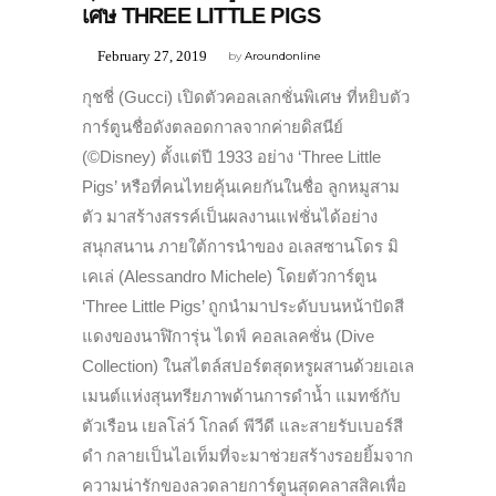
เศษ THREE LITTLE PIGS
February 27, 2019
by
Aroundonline
กุชชี่ (Gucci) เปิดตัวคอลเลกชั่นพิเศษ ที่หยิบตัว
การ์ตูนชื่อดังตลอดกาลจากค่ายดิสนีย์
(©Disney) ตั้งแต่ปี 1933 อย่าง ‘Three Little
Pigs’ หรือที่คนไทยคุ้นเคยกันในชื่อ ลูกหมูสาม
ตัว มาสร้างสรรค์เป็นผลงานแฟชั่นได้อย่าง
สนุกสนาน ภายใต้การนำของ อเลสซานโดร มิ
เคเล่ (Alessandro Michele) โดยตัวการ์ตูน
‘Three Little Pigs’ ถูกนำมาประดับบนหน้าปัดสี
แดงของนาฬิการุ่น ไดฟ์ คอลเลคชั่น (Dive
Collection) ในสไตล์สปอร์ตสุดหรูผสานด้วยเอเล
เมนต์แห่งสุนทรียภาพด้านการดำน้ำ แมทช์กับ
ตัวเรือน เยลโล่ว์ โกลด์ พีวีดี และสายรับเบอร์สี
ดำ กลายเป็นไอเท็มที่จะมาช่วยสร้างรอยยิ้มจาก
ความน่ารักของลวดลายการ์ตูนสุดคลาสสิคเพื่อ