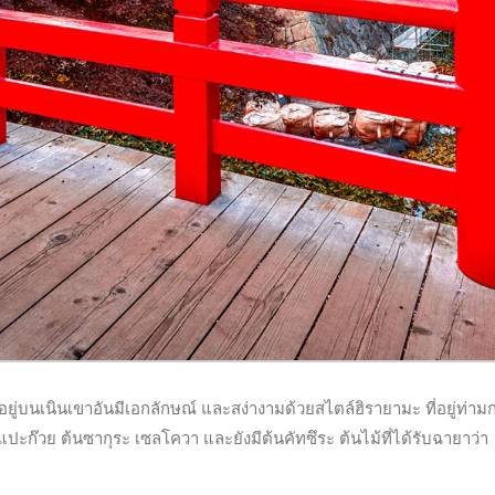
ยู่บนเนินเขาอันมีเอกลักษณ์ และสง่างามด้วยสไตล์ฮิรายามะ ที่อยู่ท่าม
แปะก๊วย ต้นซากุระ เซลโควา และยังมีต้นคัทซึระ ต้นไม้ที่ได้รับฉายาว่า