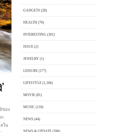
GADGETS
(28)
HEALTH
(70)
INTERESTING
(301)
ISSUE
(2)
JEWELRY
(1)
LEISURE
(177)
LIFESTYLE
(1,166)
’
MOVIE
(81)
MUSIC
(118)
ย์ของ
าก
NEWS
(44)
ใหลใน
NEWS & UPDATE
(590)