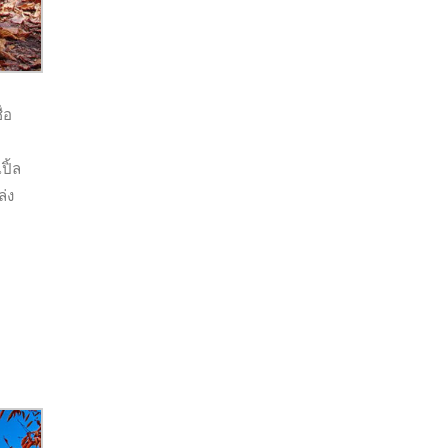
่อ
ปิ้ล
่ง