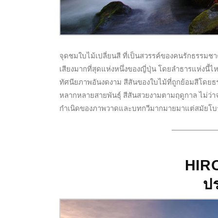
จุดชมใบไม้เปลี่ยนสี ที่เป็นสวรรค์ของคนรักธรรม
เสียงมากที่สุดแห่งหนึ่งของญี่ปุ่น โดยลำธารแห่งน
ทัศนียภาพอันงดงาม สีสันของใบไม้ที่ถูกย้อมสีโดยธรร
หลากหลายสายพันธุ์ สีสันสวยงามตามฤดูกาล ไม่ว่า
กำเนิดของภาพวาดและบทกวีมากมายมาแต่สมัยโ
___________
HIR
ป