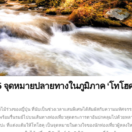
ณ 5 จุดหมายปลายทางในภูมิภาค ‘โทโฮคุ
้ร่วงของญี่ปุ่น ที่นับเป็นช่วงเวลาแสนพิเศษได้สัมผัสกับความมหัศจรร
พร้อม
รื่นรมย์ไปบนเส้นทางท่องเที่ยวสุดตระการตาอันปกคลุมไปด้วยหล
ศิลปะ ที่แต่งแต้มให้โทโฮคุ เป็นจุดหมายในดวงใจของนักท่องเที่ยวผู้หลง