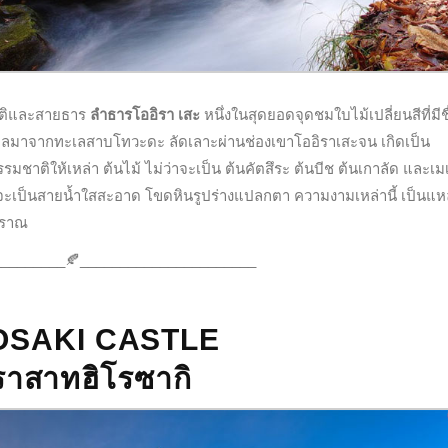
ชาติและสายธาร
ลำธารโออิรา เสะ
หนึ่งในสุดยอดจุดชมใบไม้เปลี่ยนสีที่มีชื
ี้ไหลมาจากทะเลสาบโทวะดะ ลัดเลาะผ่านช่องเขาโออิราเสะจน เกิดเป็น
มชาติให้เหล่า ต้นไม้ ไม่ว่าจะเป็น ต้นคัตสึระ ต้นบีช ต้นเกาลัด และเมเ
จะเป็นสายน้ำใสสะอาด โขดหินรูปร่างแปลกตา ความงามเหล่านี้ เป็นแหล
บราณ
_________🍂______________________
OSAKI CASTLE
ราสาทฮิโรซากิ