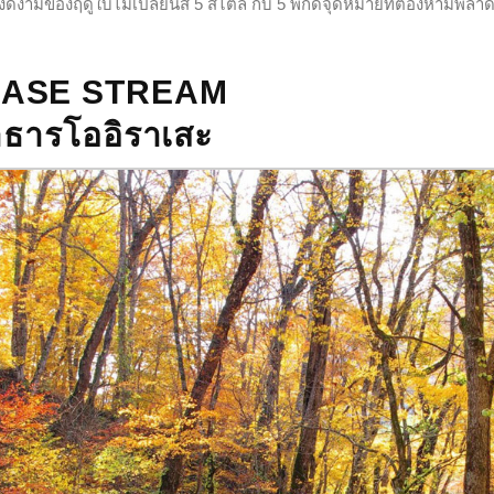
ามของฤดูใบไม้เปลี่ยนสี 5 สไตล์ กับ 5 พิกัดจุดหมายที่ต้องห้ามพลา
RASE STREAM
ธารโออิราเสะ