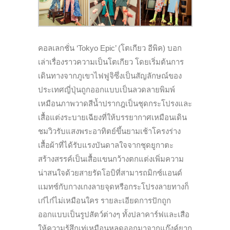
คอลเลกชั่น ‘Tokyo Epic’ (โตเกียว อีพิค) บอก
เล่าเรื่องราวความเป็นโตเกียว โดยเริ่มต้นการ
เดินทางจากภูเขาไฟฟูจิซึ่งเป็นสัญลักษณ์ของ
ประเทศญี่ปุ่นถูกออกแบบเป็นลวดลายพิมพ์
เหมือนภาพวาดสีน้ำปรากฎเป็นชุดกระโปรงและ
เสื้อแต่งระบายเฉียงที่ให้บรรยากาศเหมือนเดิน
ชมวิวรับแสงพระอาทิตย์ขึ้นยามเช้าโครงร่าง
เสื้อผ้าที่ได้รับแรงบันดาลใจจากชุดยูกาตะ
สร้างสรรค์เป็นเสื้อแขนกว้างตกแต่งเพิ่มความ
น่าสนใจด้วยสายรัดโอบิที่สามารถมิกซ์แอนด์
แมทซ์กับกางเกงลายจุดหรือกระโปรงลายทางก็
เก๋ไก๋ไม่เหมือนใคร รายละเอียดการปักถูก
ออกแบบเป็นรูปสัตว์ต่างๆ ทั้งปลาคาร์ฟและเสือ
ให้ความรู้สึกเท่เหมือนหลุดออกมาจากแก๊งค์ยากู