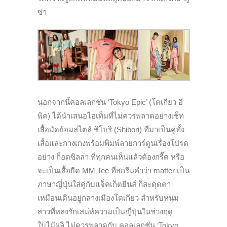
ซ่า
นอกจากนี้คอลเลกชั่น ‘Tokyo Epic’ (โตเกียว อี
พิค) ได้นำเสนอไอเท็มที่ไม่ควรพลาดอย่างเช็ท
เสื้อมัดย้อมสไตล์ ชิโบริ (Shibori) ที่มาเป็นคู่ทั้ง
เสื้อและกางเกงพร้อมพิมพ์ลายการ์ตูนเรื่องโปรด
อย่าง ก็อตซิลลา ที่ทุกคนเห็นแล้วต้องกรี๊ด หรือ
จะเป็นเสื้อยืด MM Tee ที่สกรีนคำว่า matter เป็น
ภาษาญี่ปุ่นใส่คู่กับแจ็คเก็ตยีนส์ ก็สะดุดตา
เหมือนเดินอยู่กลางเมืองโตเกียว สำหรับหนุ่ม
สาวที่หลงรักเสน่ห์ความเป็นญี่ปุ่นในช่วงฤดู
ใบไม้ผลิ ไม่ควรพลาดกับ คอลเลกชั่น ‘Tokyo