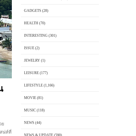
GADGETS
(28)
HEALTH
(70)
INTERESTING
(301)
ISSUE
(2)
JEWELRY
(1)
LEISURE
(177)
LIFESTYLE
(1,166)
น
MOVIE
(81)
MUSIC
(118)
NEWS
(44)
วย
่ห์ที่
NEWS & UPDATE
(590)