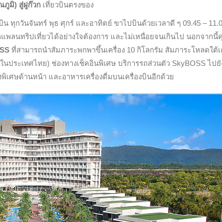
ูมิ) สู่ฝูก๊วก
เที่ยวบินตรงของ
วบิน ทุกวันจันทร์ พุธ ศุกร์ และอาทิตย์ ขาไปบินด้วยเวลาดี ๆ 09.45 – 11.
แพลนทริปเที่ยวได้อย่างใจต้องการ และไม่เหนื่อยจนเกินไป นอกจากนี้ค
OSS
ที่สามารถนำสัมภาระพกพาขึ้นเครื่อง 10 กิโลกรัม สัมภาระโหลดใต้เค
ภายในประเทศไทย) ช่องทางเช็คอินพิเศษ บริการรถส่วนตัว
SkyBOSS
ไปยั
ั่งพิเศษด้านหน้า และอาหารเครื่องดื่มบนเครื่องบินอีกด้วย