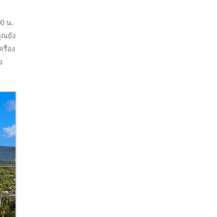
00 น.
ุณยัง
รื่อง
ง