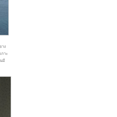
นยาง
บเกาะ
้นมี