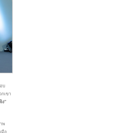
รอบ
พวกเขา
พิง”
ภาพ
มมือ