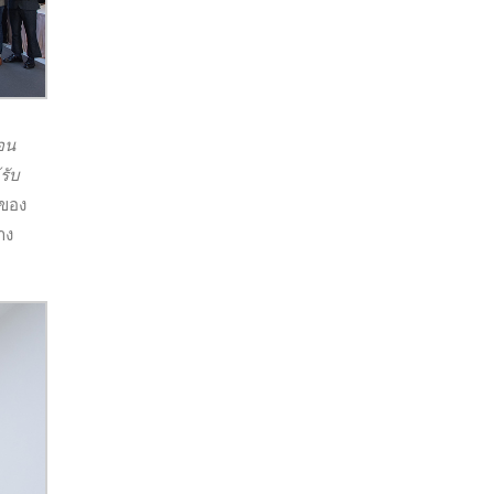
อน
รับ
มของ
าง