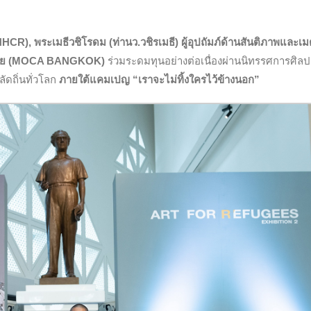
HCR), พระเมธีวชิโรดม (ท่านว.วชิรเมธี) ผู้อุปถัมภ์ด้านสันติภาพและเ
สมัย (MOCA BANGKOK)
ร่วมระดมทุนอย่างต่อเนื่องผ่านนิทรรศการศิล
ู้พลัดถิ่นทั่วโลก
ภายใต้แคมเปญ “เราจะไม่ทิ้งใครไว้ข้างนอก”