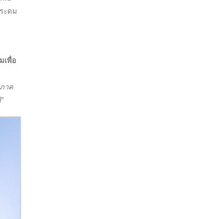
มระดม
เพื่อ
กภาค
ิ”