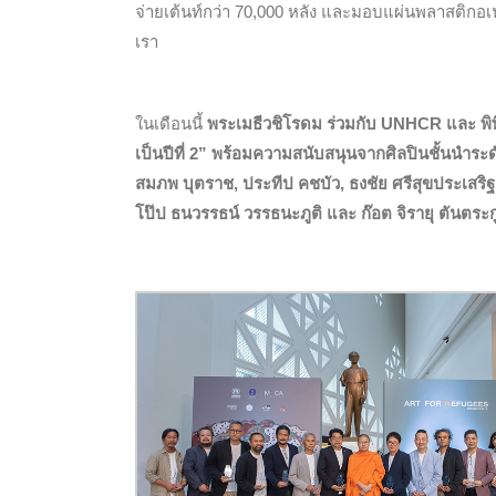
จ่ายเต้นท์กว่า 70,000 หลัง และมอบแผ่นพลาสติก
เรา
ในเดือนนี้
พระเมธีวชิโรดม ร่วมกับ UNHCR และ พิ
เป็นปีที่ 2”
พร้อมความสนับสนุนจากศิลปินชั้นนำระดั
สมภพ บุตราช, ประทีป คชบัว, ธงชัย ศรีสุขประเสริ
โป๊ป ธนวรรธน์ วรรธนะภูติ และ ก๊อต จิรายุ ตันตระก