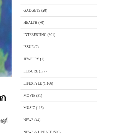
GADGETS
(28)
HEALTH
(70)
INTERESTING
(301)
ISSUE
(2)
JEWELRY
(1)
LEISURE
(177)
LIFESTYLE
(1,166)
ลก
MOVIE
(81)
MUSIC
(118)
NEWS
(44)
้ลี้
NEWS & UPDATE
(590)