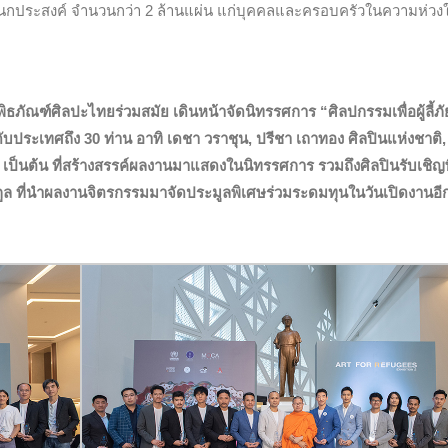
อเนกประสงค์ จำนวนกว่า 2 ล้านแผ่น แก่บุคคลและครอบครัวในความห่ว
พิธภัณฑ์ศิลปะไทยร่วมสมัย
เดินหน้าจัดนิทรรศการ “ศิลปกรรมเพื่อผู้ลี้ภัย
บประเทศถึง 30 ท่าน อาทิ เดชา วราชุน, ปรีชา เถาทอง ศิลปินแห่งชาติ,
ฐ เป็นต้น ที่สร้างสรรค์ผลงานมาแสดงในนิทรรศการ รวมถึงศิลปินรับเชิญ
ูล
ที่นำผลงานจิตรกรรมมาจัดประมูลพิเศษร่วมระดมทุนในวันเปิดงานอี