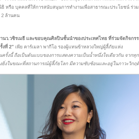
นิธิ หรือ บุคคลที่ให้การสนับสนุนการทำงานเพื่อสาธารณะประโยชน์ ร่ว
อย 2 ล้านคน
นว.วชิรเมธี และขอบคุณศิลปินชั้นนำของประเทศไทย ที่ร่วมจัดกิจกรรม
งที่ 2”
เพีย คาร์เมลา พากีโอ รองผู้แทนข้าหลวงใหญ่ผู้ลี้ภัยแห่ง
นครั้งนี้ ถือเป็นต้นแบบของการแสดงความเป็นน้ำหนึ่งใจเดียวกัน จากทุ
่างยิ่งในขณะที่สถานการณ์ผู้ลี้ภัยโลก มีความซับซ้อนและอยู่ในภาวะวิกฤต