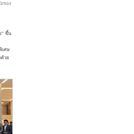
งใยของ
” ขึ้น
พิเศษ
กด้วย