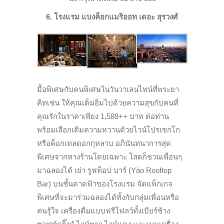
6. โรงแรม แบงค็อกแมริออท เดอะ สุรวงศ์
มื้อพิเศษกับคนพิเศษในวันวาเลนไทน์ที่พระยา
คิทเช่น ให้คุณเต็มอิ่มไปด้วยความสุขกับคนที่
คุณรักในราคาเพียง 1,588++ บาท ต่อท่าน
พร้อมเลือกเติมความหวานด้วยไวน์โปรเซกโก
หรือค็อกเทลดอกกุหลาบ อภินันทนาการสุด
พิเศษจากทางร้านโดยเฉพาะ โสดก็ชวนเพื่อนๆ
มาฉลองได้ เย่า รูฟท็อป บาร์ (Yào Rooftop
Bar) บนชั้นดาดฟ้าของโรงแรม จัดแพ็กเกจ
พิเศษที่จะมาร่วมฉลองได้ทั้งกับกลุ่มเพื่อนหรือ
คนรู้ใจ เครื่องดื่มแบบฟรีโฟลว์ทั้งเบียร์ช้าง