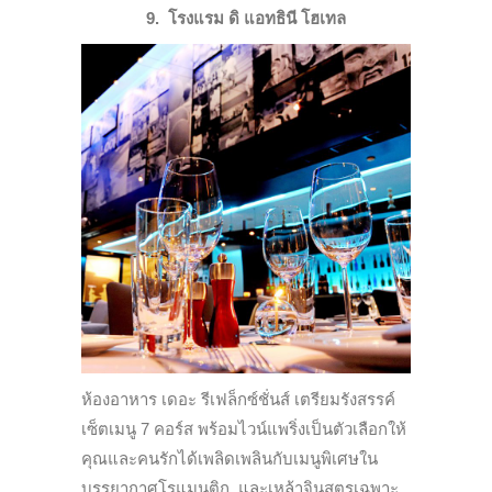
9. โรงแรม ดิ แอทธินี โฮเทล
ห้องอาหาร เดอะ รีเฟล็กซ์ชั่นส์ เตรียมรังสรรค์
เซ็ตเมนู 7 คอร์ส พร้อมไวน์แพริ่งเป็นตัวเลือกให้
คุณและคนรักได้เพลิดเพลินกับเมนูพิเศษใน
บรรยากาศโรแมนติก
และเหล้าจินสูตรเฉพาะ