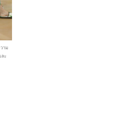
กความ
และ