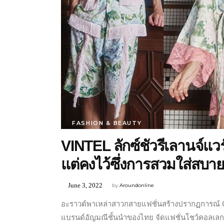
FASHION & BEAUTY
VINTEL ลักซ์ชัวรีเลานจ์แวร์
แต่คงไว้ซึ่งการสวมใส่ส
June 3, 2022
by
Aroundonline
อะราวด์พาเหล่าสาวกสายแฟชั่นสร้างปรากฏการณ์ G
แบรนด์อัญมณีชั้นนำของไทย จัดแฟชั่นโชว์คอลเลก