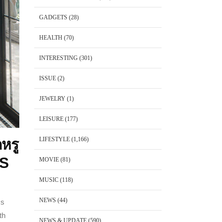
GADGETS
(28)
HEALTH
(70)
INTERESTING
(301)
ISSUE
(2)
JEWELRY
(1)
LEISURE
(177)
LIFESTYLE
(1,166)
ดหรู
US
MOVIE
(81)
MUSIC
(118)
NEWS
(44)
ms
th
NEWS & UPDATE
(590)