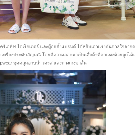
์ ครีเอทีฟ ไดเร็กเตอร์ และผู้ก่อตั้งแบรนด์ ได้หยิบเอาแรงบันดาลใจจา
ครื่องประดับอัญมณี โดยตีความออกมาเป็นเสื้อผ้าที่ตกแต่งด้วยลูกไม้
wear ชุดคลุมอาบน้ำ เดรส และกางเกงขาสั้น