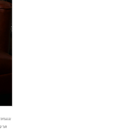
์เทนเม
ิจาค