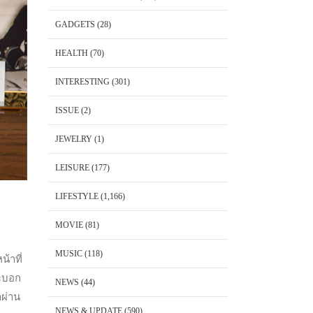
GADGETS
(28)
HEALTH
(70)
INTERESTING
(301)
ISSUE
(2)
JEWELRY
(1)
LEISURE
(177)
LIFESTYLE
(1,166)
MOVIE
(81)
MUSIC
(118)
้าที่
ระบอก
NEWS
(44)
าผ่าน
NEWS & UPDATE
(590)