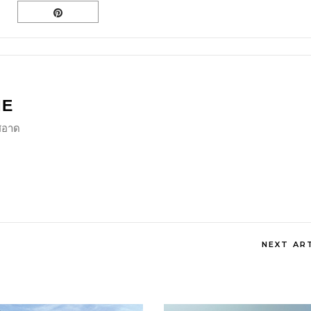
NE
ีสอาด
NEXT AR