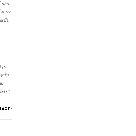
์ ฯลฯ
่อสาร
อเป็น
 เรา
ำหรับ
30
ครับ”
HARE: