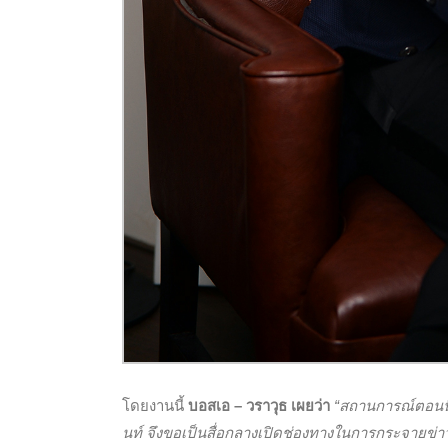
โดยงานนี้
บอสเอ – วราวุธ เผยว่า
“สถานการณ์ตอนนี
นท์ จึงขอเป็นสื่อกลางเปิดช่องทางในการกระจายข่า