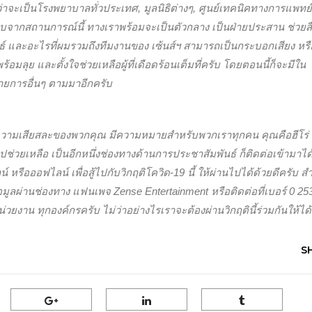
ว่าจะเป็นโรงพยาบาลทั่วประเทศ, มูลนิธิต่างๆ, ศูนย์เทคนิคทางการแพทย
ะทบจากสถานการณ์นี้ ทางเราพร้อมจะเป็นตัวกลาง เป็นฝ่ายประสาน ช่วยสื
์ และอะไรที่ผมรวมถึงทีมงานของ เซ้นส์ฯ สามารถเป็นกระบอกเสียง หรื
ลุย และตั้งใจช่วยเหลือผู้ที่เดือดร้อนเต็มที่ครับ โดยตอนนี้ก็จะมีใน
รายการอื่นๆ ตามมาอีกครับ
ว่าความเสียสละของพวกคุณ มีความหมายสำหรับพวกเราทุกคน คุณคือฮีโร่
่วยเหลือ เป็นอีกหนึ่งช่องทางด้านการประชาสัมพันธ์ ก็ติดต่อเข้ามาได้
หรือออฟไลน์ เพื่อสู้ไปกับวิกฤติโควิด-19 นี้ ให้ผ่านไปได้ด้วยดีครับ ส
อมูลผ่านช่องทาง แฟนเพจ Zense Entertainment หรือติดต่อที่เบอร์ 0 25
วยงาน ทุกองค์กรครับ ไม่ว่าอย่างไรเราจะต้องผ่านวิกฤตินี้ร่วมกันให้ได้
S