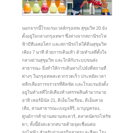
นอกจากนี้โรงแรมเวลล์กรุงเทพ สุขุมวิท 20 ยัง
ตั้งอยู่ใจกลางกรุงเทพฯ ซึ่งห่างจากสถานีรถไฟ
ฟ้าบีทีเอสอโศก และสถานีรถไฟใต้ดินสุขุมวิท
เพียง 7 นาที ด้วยการเดินเท้า ด้วยทำเลที่ตั้งใจ
กลางย่านสุขุมวิท และใกล้กับระบบขนส่ง
สาธารณะ ยิ่งทำให้การเดินทางไปยังที่สถานที่
ต่างๆ ในกรุงเทพสะดวกรวดเร็ว ประหยัดเวลา
หลีกเลี่ยงการจราจรที่ติดขัด และโรงแรมยังตั้ง
อยู่ในทำเลที่ใกล้เคียงห้างสรรพสินค้ามากมาย
อาทิ เทอร์มินัล 21, ดิเอ็มโพเรียม, ดิเอ็มควอ
เทีย, สวนสาธารณะเบญจสิริ, มาบุญครอง,
ศูนย์การค้าย่านสยามสแควร์, ตลาดนัดรถไฟรัช
ดา, ทั้งนี้ยังสะดวกสบายด้วยจุดเชื่อมต่อ
รถไฟฟ้า สำหรับย่านธุรกิจสาทรและสีลม โรง