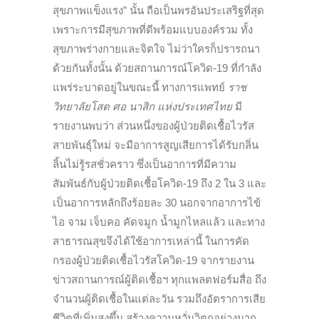
สุขภาพแข็งแรง” นั้น ถือเป็นพรอันประเสริฐที่สุด
เพราะการมีสุขภาพที่ดีพร้อมแบบองค์รวม ทั้ง
สุขภาพร่างกายและจิตใจ ไม่ว่าใครก็ปรารถนา
ด้วยกันทั้งนั้น
ด้วยสถานการณ์โควิด-19 ที่กำลัง
แพร่ระบาดอยู่ในขณะนี้ ทางการแพทย์
ราช
วิทยาลัยโสต ศอ นาสิก แห่งประเทศไทย
มี
รายงานพบว่า ส่วนหนึ่งของผู้ป่วยติดเชื้อไวรัส
สายพันธ์ุใหม่ จะมีอาการสูญเสียการได้รับกลิ่น
ลิ้นไม่รู้รสชั่วคราว ซึ่งเป็นอาการที่มีความ
สัมพันธ์กับผู้ป่วยติดเชื้อโควิด-19 ถึง 2 ใน 3 และ
เป็นอาการหลักถึงร้อยละ 30 นอกจากอาการไข้
ไอ จาม เจ็บคอ คัดจมูก น้ำมูกไหลแล้ว และทาง
สาธารณสุขจึงได้ใช้อาการเหล่านี้ ในการคัด
กรองผู้ป่วยติดเชื้อไวรัสโควิด-19 จากรายงาน
ข่าวสถานการณ์ผู้ติดเชื้อฯ ทุกแพลตฟอร์มสื่อ ถึง
จำนวนผู้ติดเชื้อในแต่ละวัน รวมถึงอัตราการเสีย
ชีวิตที่เพิ่มสูงขึ้น สร้าง
ความหวั่นวิตกอย่างมาก