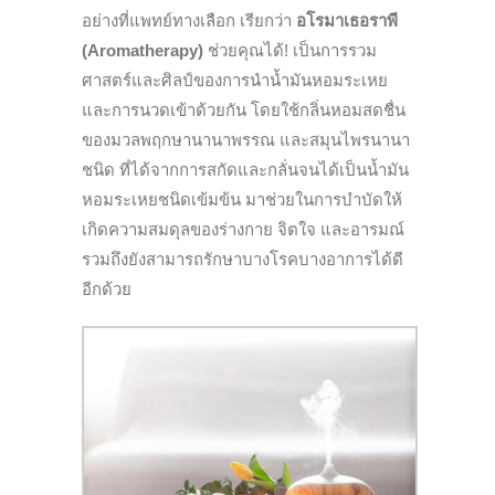
อย่างที่แพทย์ทางเลือก เรียกว่า
อโรมาเธอราพี
(Aromatherapy)
ช่วยคุณได้! เป็นการรวม
ศาสตร์และศิลป์
ของการนำน้ำมั
นหอมระเหย
และการนวดเข้าด้วยกัน โดยใช้กลิ่นหอมสดชื่น
ของมวลพฤกษานานาพรรณ และสมุนไพรนานา
ชนิด ที่ได้จากการสกัดและกลั่นจนได้เป็นน้ำมัน
หอมระเหยชนิดเข้มข้น มา
ช่วยในการบำบั
ด
ให้
เกิ
ดความสมดุลของร่างกาย จิตใจ และอารมณ์
รวมถึงยังสามารถรักษาบางโรคบางอาการได้ดี
อีกด้วย