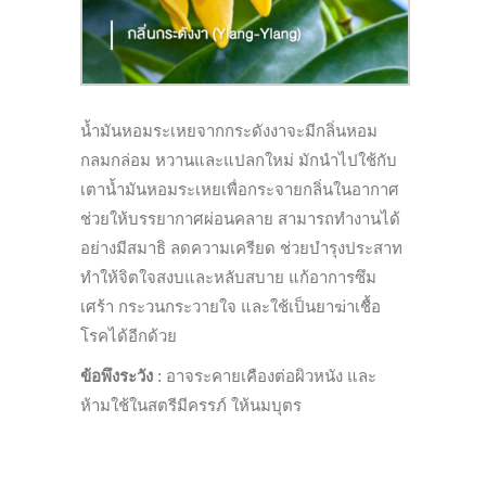
น้ำมันหอมระเหยจากกระดังงาจะมี
กลิ่นหอม
กลมกล่อม หวานและแปลกใหม่ มักนำไปใช้กับ
เตาน้ำมั
นหอมระเหยเพื่อกระจายกลิ่
นในอากาศ
ช่วยให้บรรยากาศผ่
อนคลาย สามารถทำงานได้
อย่างมีสมาธิ ลดความเครียด ช่วยบำรุงประสาท
ทำให้จิตใจสงบและหลับสบาย แก้อาการซึม
เศร้า กระวนกระวายใจ และใช้เป็นยาฆ่าเชื้อ
โรคได้อี
กด้วย
ข้อพึงระวัง
:
อาจระคายเคืองต่อผิวหนัง และ
ห้ามใช้ในสตรีมีครรภ์ ให้นมบุตร
————————————–