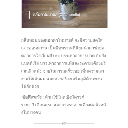
กลิ่นหอมของดอกคาโมมายล์ จะมีความสดใส
และอ่อนหวาน เป็นพืชพรรณที่นิยมนำมาช่
วยล
ดอาการวิงเวียนศีรษะ บรรเทาอาการปวด ยับยั้ง
แบคทีเรีย บรรเทาอาการแพ้และระคายเคืองบริ
เวณผิวหนัง ช่วยในการลดริ้วรอย เพิ่มความเงา
งามให้เส้นผม และช่วยสร้างเสริมภูมิต้
านทาน
ได้อีกด้วย
ข้อพึงระวัง
:
ห้ามใช้ในหญิงมีครรภ์
ระยะ
3
เดือนแรก และอาจระคายเคืองต่อผิวหนั
งในบางคน
——————–🌿——————–