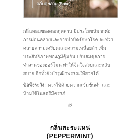
กลิ่นหอมของดอกกุหลาบ มีประโยชน์
มากต่อ
การผ่อนคลายและการบำบัดรั
กษาโรค จะช่วย
คลายความเครี
ยดและความเหนื่อยล้า เพิ่ม
ประสิทธิภาพของภูมิคุ้มกัน ปรับสมดุลการ
ทำงานของฮอร์โมน ทำให้จิตใจสงบและหลับ
สบาย อีกทั้งยังบำรุงผิวพรรณให้
สวยได้
ข้อพึงระวัง
:
ควรใช้ด้วยความเข้มข้นต่ำ และ
ห้ามใช้ในสตรีมีครรภ์
——————–🌿——————–
กลิ่นสะระแหน่
(
PEPPERMINT
)