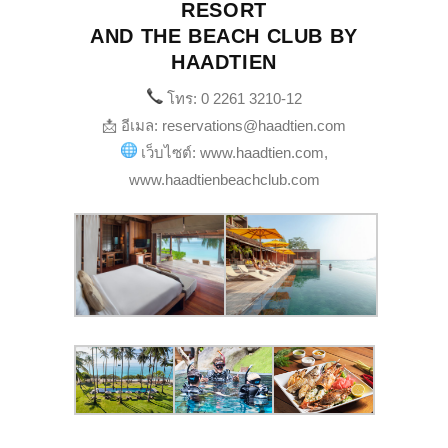
RESORT
AND THE BEACH CLUB BY
HAADTIEN
โทร: 0 2261 3210-12
📩 อีเมล: reservations@haadtien.com
เว็บไซต์: www.haadtien.com,
www.haadtienbeachclub.com