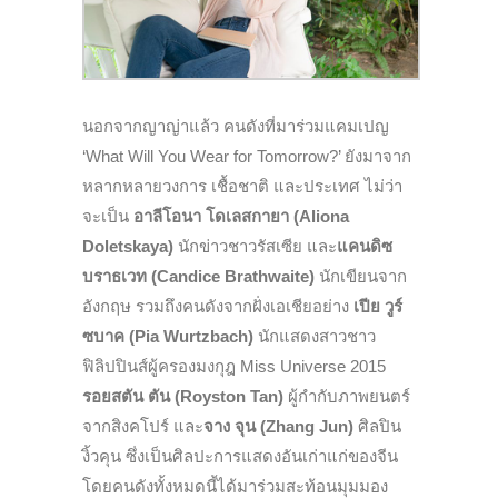
นอกจากญาญ่าแล้ว คนดังที่มาร่วมแคมเปญ
‘What Will You Wear for Tomorrow?’ ยังมาจาก
หลากหลายวงการ เชื้อชาติ และประเทศ ไม่ว่า
จะเป็น
อาลีโอนา โดเลสกายา
(Aliona
Doletskaya)
นักข่าวชาวรัสเซีย และ
แคนดิซ
บราธเวท (
Candice Brathwaite)
นักเขียนจาก
อังกฤษ
รวมถึงคนดังจากฝั่งเอเชียอย่าง
เปีย วูร์
ซบาค (
Pia Wurtzbach)
นักแสดงสาวชาว
ฟิลิปปินส์ผู้ครองมงกุฎ
Miss Universe
2015
รอยสตัน ตัน (
Royston Tan)
ผู้กำกับภาพยนตร์
จากสิงคโปร์ และ
จาง
จุน
(Zhang Jun)
ศิลปิน
งิ้วคุน
ซึ่งเป็นศิลปะการแสดงอันเก่าแก่ของจีน
โดยคนดังทั้งหมดนี้ได้มาร่วมสะท้อนมุมมอง