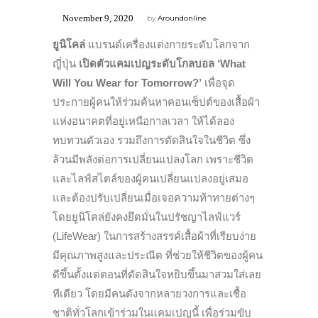
November 9, 2020
by
Aroundonline
ยูนิโคล่
แบรนด์เครื่องแต่งกายระดับโลกจาก
ญี่ปุ่น
เปิดตัวแคมเปญระดับโกลบอล ‘What
Will You Wear for Tomorrow?’
เพื่อจุด
ประกายผู้คนให้ร่วมค้นหาคอนเซ็ปต์ของเสื้อผ้า
แห่งอนาคตที่อยู่เหนือกาลเวลา ให้
ได้ลอง
ทบทวนตัวเอง รวมถึงการตัดสินใจในชีวิต ซึ่ง
ล้วนมีพลังต่อการเปลี่ยนแปลงโลก เพราะชีวิต
และไลฟ์สไตล์ของผู้คนเปลี่ยนแปลงอยู่เสมอ
และต้องปรับเปลี่ยนเมื่อเจอความท้าทายต่างๆ
โดยยูนิโคล่ยังคงยึดมั่นในปรัชญาไลฟ์แวร์
(LifeWear) ในการสร้างสรรค์เสื้อผ้าที่เรียบง่าย
มีคุณภาพสูงและประณีต ที่ช่วยให้ชีวิตของผู้คน
ดีขึ้นตั้งแต่ตอนที่ตัดสินใจหยิบขึ้นมาสวมใส่เลย
ทีเดียว โดยมีคนดังจากหลายวงการและเชื้อ
ชาติทั่วโลกเข้าร่วมในแคมเปญนี้ เพื่อร่วมขับ