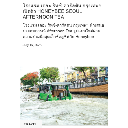
โรงแรม เดอะ ริทซ์-คาร์ลตัน กรุงเทพฯ
เปิดตัว HONEYBEE SEOUL
AFTERNOON TEA
COLLABORATION ณ คาเลโอ
โรงแรม เดอะ ริทซ์-คาร์ลตัน กรุงเทพฯ นำเสนอ
(CALEŌ) ชวนสัมผัสเสน่ห์ของขนม
ประสบการณ์ Afternoon Tea รูปแบบใหม่ผ่าน
หวานร่วมสมัยจากกรุงโซล
ความร่วมมือสุดเอ็กซ์คลูซีฟกับ Honeybee
Seoul คาเฟ่ขนมหวานสไตล์ฝรั่งเศสร่วมสมัยชื่อ
July 14, 2026
ดังจากกรุงโซล นำโดยเชฟอึนจอง
TRAVEL