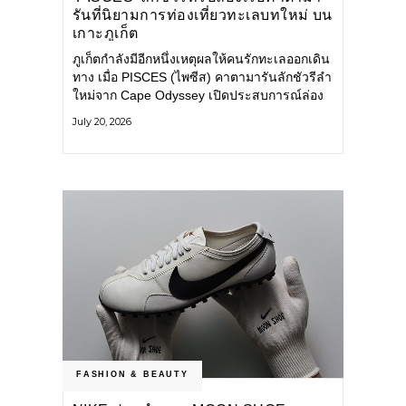
รันที่นิยามการท่องเที่ยวทะเลบทใหม่ บน
เกาะภูเก็ต
ภูเก็ตกำลังมีอีกหนึ่งเหตุผลให้คนรักทะเลออกเดิน
ทาง เมื่อ PISCES (ไพซีส) คาตามารันลักชัวรีลำ
ใหม่จาก Cape Odyssey เปิดประสบการณ์ล่อง
เรือสู่ทะเลอันดามันและอ่าวพังงาในมุมที่ต่างออก
July 20, 2026
ไป ผสานความสะดวกสบายแบบโรงแรมระดับ
ลักชัวรีเข้ากับเสน่ห์ของธรรมชาติ จนทุกช่วง
เวลาบนเรือกลายเป็นส่วนหนึ่งของการเดินทาง
ทั้งงานบริการ สิ่งอำนวยความสะดวก
FASHION & BEAUTY