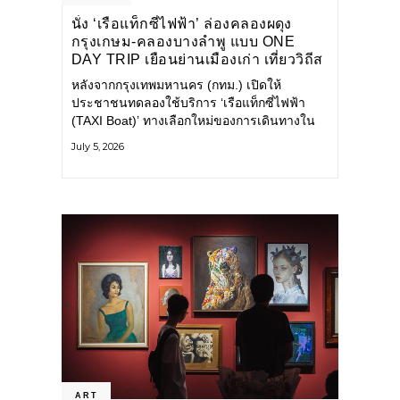
นั่ง ‘เรือแท็กซี่ไฟฟ้า’ ล่องคลองผดุง
กรุงเกษม-คลองบางลำพู แบบ ONE
DAY TRIP เยือนย่านเมืองเก่า เที่ยววิถีส
โลว์ไลฟ์แบบรักษ์โลก
หลังจากกรุงเทพมหานคร (กทม.) เปิดให้
ประชาชนทดลองใช้บริการ ‘เรือแท็กซี่ไฟฟ้า
(TAXI Boat)’ ทางเลือกใหม่ของการเดินทางใน
เมืองที่สะดวก สะอาด และเป็นมิตรกับสิ่ง
July 5, 2026
แวดล้อม ผ่านแอปพลิเคชัน MuvMi (มูฟมี)
ART