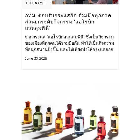
LIFESTYLE
กทม. ตอบรับกระแสฮิต ร่วมมือทุกภาค
ส่วนยกระดับกิจกรรม ‘แอโรบิก
สวนลุมพินี’
จากกระแส ‘แอโรบิกสวนลุมพินี’ ซึ่งเป็นกิจกรรม
ของเมืองที่ทุกคนได้ร่วมมือกัน ทำให้เป็นกิจกรรม
ที่สนุกสนานยิ่งขึ้น และไม่เพียงทำให้กระแสออก
กำลังกายในกรุงเทพฯ คึกคักขึ้นเท่านั้น แต่ยัง
June 30, 2026
กระจายไปยังหลายพื้นที่ของประเทศที่อยากออก
กำลังกาย เต้นแอโรบิกสนุกแบบสวนลุมพินี ทั้งนี้
กรุงเทพมหานคร (กทม.) ยังวางแผนขยาย
กิจกรรมนี้ไปสู่สวนสาธารณะต่าง