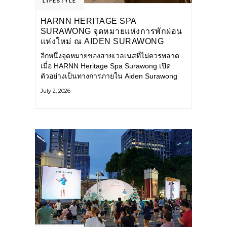
LIFESTYLE
HARNN HERITAGE SPA
SURAWONG จุดหมายแห่งการพักผ่อน
แห่งใหม่ ณ AIDEN SURAWONG
BANGKOK
อีกหนึ่งจุดหมายของสายเวลเนสที่ไม่ควรพลาด
เมื่อ HARNN Heritage Spa Surawong เปิด
ตัวอย่างเป็นทางการภายใน Aiden Surawong
Bangkok พร้อมชวนทุกคนหลีกหนีความวุ่นวาย
July 2, 2026
ของเมืองใหญ่ มาสัมผัสประสบการณ์การพักผ่อน
ที่ผสานศาสตร์การบำบัดแบบไทยเข้ากับความ
ร่วมสมัยอย่างลงตัว สปาแห่งนี้ได้รับแรงบันดาล
ใจจากยุคฟื้นฟูศิลปวัฒนธรรมในสมัยรัชกาลที่