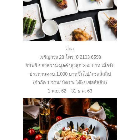
Jua
เจริญกรุง 28 โทร. 0 2103 6598
รับฟรี ของหวาน มูลค่าสูงสุด 250 บาท เมื่อรับ
ประทานครบ 1,000 บาทขึ้นไป/ เซลส์สลิป
(จำกัด 1 จาน/ บัตรฯ/ โต๊ะ/ เซลส์สลิป)
1 พ.ย. 62 – 31 ธ.ค. 63