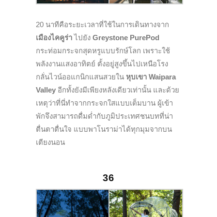
20 นาทีคือระยะเวลาที่ใช้ในการเดินทางจาก
เมืองไคคูร่า
ไปยัง
Greystone PurePod
กระท่อมกระจกสุดหรูแบบรักษ์โลก เพราะใช้
พลังงานแสงอาทิตย์ ตั้งอยู่สูงขึ้นไปเหนือโรง
กลั่นไวน์ออแกนิกแสนสวยใน
หุบเขา Waipara
Valley
อีกทั้งยังมีเพียงหลังเดียวเท่านั้น และด้วย
เหตุว่าที่นี่ทำจากกระจกใสแบบเต็มบาน ผู้เข้า
พักจึงสามารถดื่มด่ำกับภูมิประเทศชนบทที่น่า
ตื่นตาตื่นใจ แบบพาโนราม่าได้ทุกมุมจากบน
เตียงนอน
36