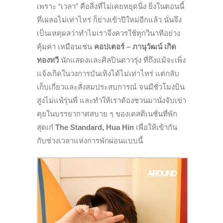
เพราะ “เวลา” คือสิ่งที่ไม่เคยหยุดนิ่ง ยิ่งในตอนนี้
ที่เผลอไม่เท่าไหร่
ก็ย่างเข้าปีใหม่อีกแล้ว นั่นจึง
เป็นเหตุผลว่าทำไมเราจึงควรใช้ทุกวินาที
อย่าง
คุ้มค่า เหมือนเช่น
คอปเตอร์ – ภานุวัฒน์ เกิด
ทองทวี
นักแสดง
และศิลปินดาวรุ่ง ที่ถึงแม้จะเพิ่ง
แจ้งเกิดในวงการบันเทิงได้ไม่เท่าไหร่
แต่กลับ
เก็บเกี่ยวและสั่งสมประสบการณ์ จนมีชั่วโมงบิน
สูงไม่แพ้รุ่นพี่
และทำให้เราต้องชวนมานั่งจับเข่า
คุยในบรรยากาศสบาย ๆ ของ
เดสติเนชั่นที่พัก
สุดเก๋
The Standard, Hua Hin
เพื่อให้เข้ากัน
กับ
ช่วงเวลาแห่งการพักผ่อนแบบนี้