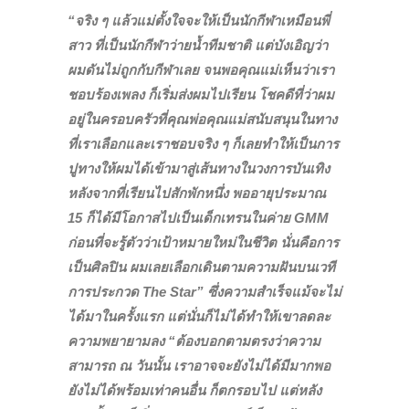
“จริง ๆ แล้วแม่ตั้งใจจะให้เป็นนักกีฬาเหมือนพี่
สาว ที่เป็นนักกีฬาว่ายน้ำทีมชาติ แต่บังเอิญว่า
ผม
ดันไม่ถูกกับกีฬาเลย จนพอคุณแม่เห็นว่าเรา
ชอบร้องเพลง ก็เริ่มส่งผมไปเรียน โชคดีที่ว่าผม
อยู่ในครอบครัวที่คุณพ่อคุณแม่สนับสนุนในทาง
ที่เราเลือกและเราชอบจริง ๆ ก็เลยทำให้เป็นการ
ปูทางให้ผมได้เข้ามาสู่เส้นทางในวงการบันเทิง
หลังจากที่เรียนไปสักพักหนึ่ง พออายุประมาณ
15 ก็ได้มีโอกาสไปเป็นเด็กเทรนในค่าย GMM
ก่อนที่จะรู้ตัวว่าเป้าหมายใหม่ในชีวิต นั่นคือการ
เป็นศิลปิน ผมเลยเลือกเดินตามความฝันบนเวที
การประกวด The Star” ซึ่งความสำเร็จแม้จะไม่
ได้มาในครั้งแรก แต่นั่นก็ไม่ได้ทำให้เขาลดละ
ความพยายามลง “ต้องบอกตามตรงว่าความ
สามารถ ณ วันนั้น เราอาจจะยังไม่ได้มีมากพอ
ยังไม่ได้พร้อมเท่าคนอื่น ก็ตกรอบไป แต่หลัง