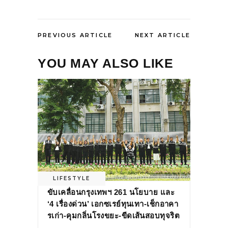
PREVIOUS ARTICLE
NEXT ARTICLE
YOU MAY ALSO LIKE
LIFESTYLE
ขับเคลื่อนกรุงเทพฯ 261 นโยบาย และ
‘4 เรื่องด่วน’ เอกซเรย์ทุนเทา-เช็กอาคา
รเก่า-คุมกลิ่นโรงขยะ-ขีดเส้นสอบทุจริต