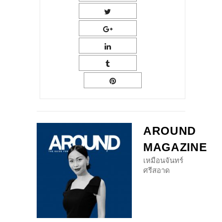
AROUND
MAGAZINE
เหมือนจันทร์
ศรีสอาด