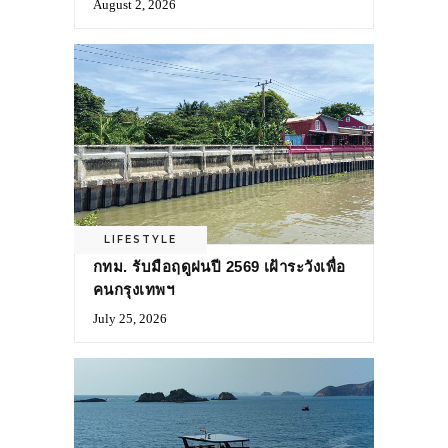
August 2, 2026
LIFESTYLE
กทม. รับมือฤดูฝนปี 2569 เฝ้าระวังเพื่อ
คนกรุงเทพฯ
July 25, 2026