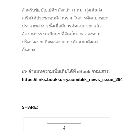
สำหรับข้อบัญญัติฯ ดังกล่าว กทม. มุ่งเน้นส่ง
เสริมให้ประชาชนมีส่วนร่วมในการคัดแยกขยะ
ประเภทต่าง ๆ ซึ่งเมื่อมีการคัดแยกขยะแล้ว
อัตราค่าธรรมเนียมฯ ที่จัดเก็บจะลดลงตาม
ปริมาณขยะที่ลดลงจากการคัดแยกตั้งแต่
ต้นทาง
👉
อ่านบทความเพิ่มเติมได้ที่ eBook กทม.สาร:
https://links.bookkurry.com/bkk_news_issue_294
SHARE: