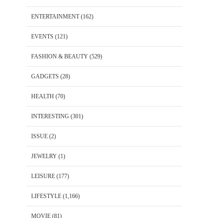
ENTERTAINMENT
(162)
EVENTS
(121)
FASHION & BEAUTY
(529)
GADGETS
(28)
HEALTH
(70)
INTERESTING
(301)
ISSUE
(2)
JEWELRY
(1)
LEISURE
(177)
LIFESTYLE
(1,166)
MOVIE
(81)