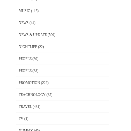
MUSIC
(118)
NEWS
(44)
NEWS & UPDATE
(590)
NIGHTLIFE
(22)
PEOPLE
(39)
PEOPLE
(88)
PROMOTION
(222)
TEACHNOLOGY
(35)
TRAVEL
(431)
TV
(1)
YUMMY
(45)