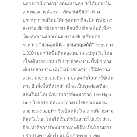
นอกจากนี้ ทางกรุงเทพมหานคร ยังได้แถลงใน
ส่วนของการพัฒนา
“สะพานเขียว”
สร้าง
ปรากฏการณ์ใหม่ให้กรุงเทพฯ ที่จะมีการพัฒนา
สะพานเขียวด้วยการเปลี่ยนที่เปลี่ยวเป็นที่เที่ยว
โดยสะพานแรกเป็นสะพานเขียวเชื่อมต่อ
ระหว่าง
“สวนลุมพินี – สวนเบญจกิติ”
ระยะทาง
1,300 เมตร ในพื้นที่คลองเตย และปทุมวัน โดย
เบื้องต้นวางแผนปรับปรุงตัวสะพาน พื้นผิว ทาง
เดินรถจักรยาน เพิ่มไฟฟ้าส่องสว่าง ให้มีความ
สะดวกสบาย และมีความปลอดภัยในการใช้เส้น
ทาง อีกทั้งพื้นที่ดังกล่าวนี้ จะเป็นจุดท่องเที่ยว
แห่งใหม่ โดยนำแบบการพัฒนาจาก The High
Line นิวยอร์ก ที่พัฒนาทางรถไฟเก่าเป็นสวน
สาธารณะลอยฟ้า ซึ่งเป็นหนึ่งในสถานที่สวยงาม
ที่สุดในโลก โดยได้เริ่มดำเนินการไปแล้ว ส่วน
อีกแห่งคือการพัฒนาย่านกะดีจีน เป็นโครงการ
ปรับปรุงทางเดินริมแม่น้ำเจ้าพระยา เขต