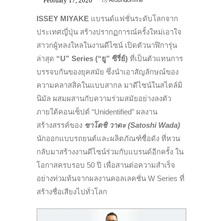
February 17, 2020
by
Aroundonline
ISSEY MIYAKE
แบรนด์แฟชั่นระดับโลกจาก
ประเทศญี่ปุ่น สร้างปรากฏการณ์ครั้งใหม่เอาใจ
สาวกผู้หลงใหลในงานดีไซน์ เปิดตัวนาฬิการุ่น
ล่าสุด
“U” Series (“ยู” ซีรี่ย์)
ที่เป็นตัวแทนการ
บรรจบกันของยุคสมัย ซึ่งนำเอาสัญลักษณ์ของ
ความคลาสสิคในแบบสากล มาดีไซน์ในสไตล์มิ
นิมัล ผสมผสานกับความร่วมสมัยอย่างลงตัว
ภายใต้คอนเซ็ปต์ “Unidentified” ผลงาน
สร้างสรรค์ของ
ซาโตชิ วาดะ (Satoshi Wada)
นักออกแบบรถยนต์และผลิตภัณฑ์ชื่อดัง ที่หวน
กลับมาสร้างงานดีไซน์ร่วมกับแบรนด์อีกครั้ง ใน
โอกาสครบรอบ 50 ปี เพื่อสานต่อความสำเร็จ
อย่างท่วมท้นจากผลงานคอลเลคชั่น W Series ที่
สร้างชื่อเสียงไปทั่วโลก