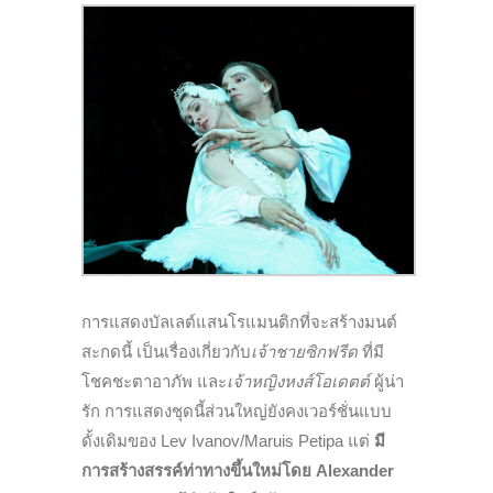
การแสดงบัลเลต์แสนโรแมนติกที่จะสร้างมนต์
สะกดนี้ เป็นเรื่องเกี่ยวกับ
เจ้าชายซิกฟรีด
ที่มี
โชคชะตาอาภัพ และ
เจ้าหญิงหงส์โอเดตต์
ผู้น่า
รัก การแสดงชุดนี้ส่วนใหญ่ยังคงเวอร์ชั่นแบบ
ดั้งเดิมของ Lev Ivanov/Maruis Petipa แต่
มี
การสร้างสรรค์ท่าทางขึ้นใหม่โดย Alexander