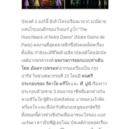
บัลเลต์ 2 องก์นี้ มีเค้าโครงเรื่องมาจาก นวนิยาย
แสนโรแมนติกของ
วิกตอร์ อูโก
“The
Hunchback of Notre Dame” (Notre Dame de
Paris) ผลงานที่สุดคลาสสิกซึ่งยังคงพล็อตเรื่อง
ดั้งเดิม กำลังจะมีชีวิตด้วยลีลาบัลเลต์โดยนักบัล
เลต์มากพรสวรรค์
ผลงานการออกแบบท่าเต้น
โดย
อังเดร เปทรอฟ
ฉากของเรื่องเป็น กรุง
ปารีส ในช่วงศตวรรษที่ 15 โดยมี
ดนตรี
ประกอบของ
ริคาโด ดรีโก
และ
ที. ปูนิ
เรื่องราว
ประกอบด้วยชาย 3 คนจากอาชีพที่แตกต่างกัน
ควอซิโมโด
ผู้ตีระฆังหลังค่อม
บาทหลวงโกล็ด
ฟร็อลโล
และ
ฟีบัส
กัปตันกองธนูของกษัตริย์
ทั้งหมดนี้ต่างช่วงชิงกันเพื่อเอาชนะใจของ
แอส
เมรัลดา
สาวยิปซีผู้เลอโฉม บัลเลต์ถ่ายทอดเรื่อง