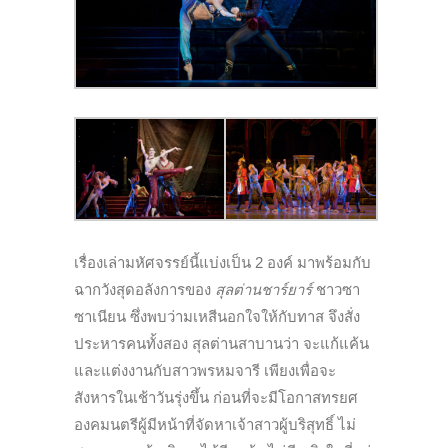
เรื่องเล่ามหัศจรรย์นี้แบ่งเป็น 2 องค์ มาพร้อมกับ
ฉากวังสุดอลังการของ
สุลต่านชาร์ยาร์
ชาวซา
ซาเนียน ซึ่งพบว่ามเหสีนอกใจให้กับทาส จึงสั่ง
ประหารคนทั้งสอง สุลต่านสาบานว่า จะแก้แค้น
และแต่งงานกับสาวพรหมจารี เพียงเพื่อจะ
สังหารในเช้าวันรุ่งขึ้น ก่อนที่จะมีโอกาสทรยศ
องคมนตรีผู้มีหน้าที่จัดหาเจ้าสาวผู้บริสุทธิ์ ไม่