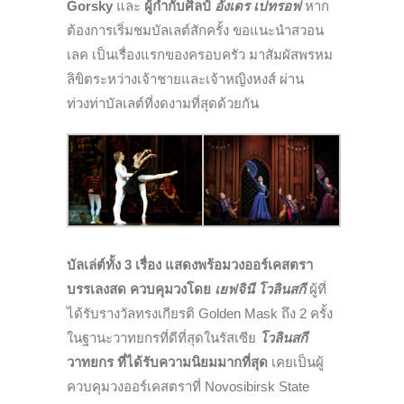
Gorsky
และ
ผู้กำกับศิลป์
อังเดร เปทรอฟ
หาก
ต้องการเริ่มชมบัลเลต์สักครั้ง ขอแนะนำสวอน
เลค เป็นเรื่องแรกของครอบครัว มาสัมผัสพรหม
ลิขิตระหว่างเจ้าชายและเจ้าหญิงหงส์ ผ่าน
ท่วงท่าบัลเลต์ที่งดงามที่สุดด้วยกัน
บัลเล่ต์ทั้ง 3 เรื่อง แสดงพร้อมวงออร์เคสตรา
บรรเลงสด ควบคุมวงโดย
เยฟจินี โวลินสกี
ผู้ที่
ได้รับรางวัลทรงเกียรติ Golden Mask ถึง 2 ครั้ง
ในฐานะวาทยกรที่ดีที่สุดในรัสเซีย
โวลินสกี
วาทยกร ที่ได้รับความนิยมมากที่สุด
เคยเป็นผู้
ควบคุมวงออร์เคสตราที่ Novosibirsk State