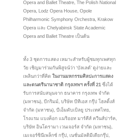
Opera and Ballet Theatre, The Polish National
Opera, Lodz Opera House, Opole
Philharmonic Symphony Orchestra, Krakow
Opera และ Chelyabinsk State Academic
Opera and Ballet Theatre เป็นต้น
ทั้ง 3 ชุดการแสดง เหมาะสำหรับผู้ชมทุกเพศทุก
วัย เชิญมาร่วมกันพิสูจน์ว่า ‘บัลเลต์’ ดูง่ายและ
เพลินกว่าที่คิด
ในงานมหกรรมศิลปะการแสดง
และดนตรีนานาชาติ กรุงเทพฯ ครั้งที่ 21
ซึ่งได้
รับการสนับสนุนจาก ธนาคาร กรุงเทพ จำกัด
(มหาชน), บีกริมม์, บริษัท บีทีเอส กรุ๊ป โฮลดิ้งส์
จำกัด (มหาชน), บีเอ็มดับเบิลยู ประเทศไทย,
โรงแรม แบงค็อก แมริออท มาร์คีส์ ควีนส์ปาร์ค,
บริษัท อินโดรามา เวนเจอร์ส จำกัด (มหาชน),
เมเจอร์ซินีเพล็กซ์ กรุ๊ป, เนชั่นมัลติมีเดียกรุ๊ป,