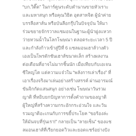
“บก.วิติ๊ด” ในการ์ตูนระดับตำนานขายหัวเราะ
และมหาสนุก หรือคุณวิธิต อุตสาหจิต ผู้นำค่าย
บรรลือสาส์น หรือบันลือกรุ๊ปในปัจจุบัน ให้มา
ร่วมขยายจักรวาลแซมอนในฐานะผู้นำฝูงแหวก
ว่ายทวนน้ำในโลกโฆษณา ตลอดระยะเวลา 5 ปี
และกำลังก้าวเข้าสู่ปีที่ 6 แซลมอนเฮาส์วางตัว
เองเป็นโพรดักชันเฮาส์ขนาดเล็ก สร้างผลงาน
ต่อเดือนที่อาจไม่มากชิ้นนัก เมื่อเทียบกับเอเจน
ซีใหญ่โต แต่ความแจ๋วใน “พลังการเล่าเรื่อง” ที่
เอาเรื่องจริงมาเล่นอย่างสร้างสรรค์ ผ่านอารมณ์
ขันจิกกัดแสนสนุก อย่างเช่น โฆษณาวันรวม
ญาติ ที่หยิบยกปัญหาการตั้งคำถามของญาติ
ผู้ใหญ่ที่สร้างความกระอักกระอ่วนใจ และวัน
รวมญาติอะเกนกับการขยี้ประโยค “ขอร้องล่ะ
ให้มันจบที่รุ่นเรา!” กลายเป็น “ลายเซ็น” ของแซ
ลมอนเฮาส์ที่เรียกยอดวิวและยอดแชร์อย่างปัง