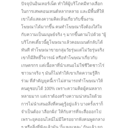
ปัจจุบันอินเทอร์เน็ต ทำให้ผู้บริโภคมีทางเลือก
ในการเสพคอนเทนต์หลากหลาย และมีพื้นที่ให้
เขาได้แสดงความคิดเห็นเกี่ยวกับชิ้นงาน
โฆษณาได้มากขึ้น คนทำโฆษณาจึงต้องใส่ใจ
กับความเป็นมนุษย์จริง ๆ มากขึ้นตามไปด้วย “ผู้
บริโภคเดี๋ยวนี้ดูโฆษณาแล้วคอมเมนต์กลับได้
ทันที ทำโฆษณาขายกลุ่มวัยรุ่นแต่ไม่วัยรุ่นจริง
เขาก็มีสิทธิ์วิจารณ์ หรือทำโฆษณาเกี่ยวกับ
เกษตรกร แต่เนื้อหาที่นำเสนอไม่ใช่ชีวิตชาวไร่
ชาวนาจริง ๆ มันก็ไม่ทำให้เขาเกิดความรู้สึก
ร่วม ที่สำคัญยุคนี้เราไม่สามารถทำโฆษณาให้
คนดูชอบได้ 100% เพราะความคิดผู้คนหลาก
หลายมาก แต่เราต้องสร้างความน่าสนใจด้วย
การไม่นำเสนอสิ่งที่คนดูรู้อยู่แล้ว บางครั้งเราก็
จำเป็นต้อง ‘เลือกฝั่ง’ ให้กับสารที่จะสื่อออกไป
เพราะยุคออนไลน์ไม่มีใครอยากฟังคนพูดกลาง
ๆ หรือสิ่งที่ฟังแล้วมัน ‘ก็แหงแหละ’ กันแล้ว ยก