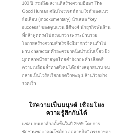
100 ปี รวมถึงผลงานที่สร้างความฮือฮา The
Good Human คลิปโพรเจกต์ตามใจตัวเองแนว
ล้อเลียน (mockumentary) นำเสนอ “key
success” ของคุณแวน ธิติพงศ์ นักธุรกิจพันล้าน
ที่กล้าพูดตรงไปตรงมาว่า เพราะบ้านรวย
โอกาสสร้างความสำเร็จจึงมีมากกว่าคนทั่วไป
ผ่าน charactor ตัวละครมาดนิ่งน่าหมั่นเขี้ยว ยิง
มุกตลกหน้าตายพูดไทยคำอังกฤษคำ เสียดสี
ความเหลื่อมล้ำทางสังคมได้อย่างสนุกสนาน จน
กลายเป็นไวรัลเรียกยอดวิวทะลุ 1 ล้านวิวอย่าง
รวดเร็ว
ใส่ความเป็นมนุษย์ เชื่อมโยง
ความรู้สึกกันได้
แซลมอนเฮาส์ก่อตั้งขึ้นในปี 2559 โดยการ
ชักชวนของ “คุณโชติกา อุตสาหจิต” ภรรยาของ