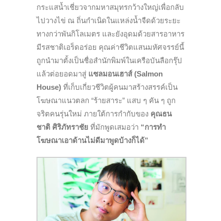
กระแสน้ำเชี่ยวจากมหาสมุทรกว้างใหญ่เพื่อกลับ
ไปวางไข่ ณ ถิ่นกำเนิดในแหล่งน้ำจืดด้วยระยะ
ทางกว่าพันกิโลเมตร และยังอุดมด้วยสารอาหาร
มีรสชาติเอร็ดอร่อย คุณค่าชีวิตแสนมหัศจรรย์นี้
ถูกนำมาตั้งเป็นชื่อสำนักพิมพ์ในเครือบันลือกรุ๊ป
แล้วต่อยอดมาสู่
แซลมอนเฮาส์ (Salmon
House)
ที่เก็บเกี่ยวชีวิตผู้คนมาสร้างสรรค์เป็น
โฆษณาแนวตลก “ร้ายสาระ” แสบ ๆ คัน ๆ ถูก
จริตคนรุ่นใหม่ ภายใต้การกำกับของ
คุณธน
ชาติ ศิริภัทราชัย
ที่มักพูดเสมอว่า
“การทำ
โฆษณาเอาด้านไม่ดีมาพูดบ้างก็ได้”