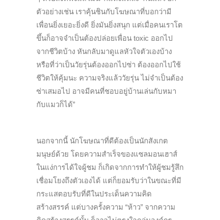
ตัวอย่างเช่น เราคุ้นชินกับโฆษณาที่บอกว่ามี
เพื่อนยิ่งเยอะยิ่งดี ยิ่งมันยิ่งสนุก แต่เมื่อคนเราโต
ขึ้นก็อาจจำเป็นต้องปล่อยเพื่อน toxic ออกไป
จากชีวิตบ้าง หันกลับมาดูแลหัวใจตัวเองบ้าง
หรือที่ว่าเป็นวัยรุ่นต้องออกไปซ่า ต้องออกไปใช้
ชีวิตให้คุ้มนะ ความจริงแล้ววัยรุ่น ไม่จำเป็นต้อง
ซ่าเสมอไป อาจมีคนที่ชอบอยู่บ้านเล่นกับหมา
กับแมวก็ได้”
นอกจากนี้ นักโฆษณาที่ดีต้องเป็นนักสังเกต
มนุษย์ด้วย โดยความสำเร็จของแซลมอนเฮาส์
ในแง่การได้ใจผู้ชม ก็เกิดจากการทำให้ผู้ชมรู้สึก
เชื่อมโยงถึงตัวเองได้ แต่ก็ยอมรับว่าในขณะที่มี
กระแสตอบรับที่ดีในประเด็นความคิด
สร้างสรรค์ แต่บางครั้งความ “ห้าว” จากความ