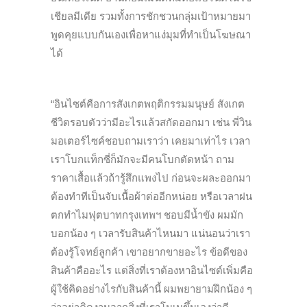
เชียลมีเดีย รวมทั้งการชักชวนกลุ่มเป้าหมายมา
พูดคุยแบบกันเองเพื่อหาแง่มุมที่ทำเป็นโฆษณา
ได้
“อินไซต์คือการสังเกตพฤติกรรมมนุษย์ สังเกต
ชีวิตรอบตัวว่ามีอะไรแล้วสกัดออกมา เช่น พี่วิน
มอเตอร์ไซค์ชอบถามเราว่า เคยมาเท่าไร เวลา
เราโบกแท็กซี่ก็มักจะมีคนโบกตัดหน้า ถาม
ราคาเสื้อแล้วถ้ารู้สึกแพงไป ก่อนจะผละออกมา
ต้องทำทีเป็นจับเนื้อผ้าต่ออีกหน่อย หรือเวลาฝน
ตกทำไมฟุตบาทกรุงเทพฯ ชอบมีน้ำขัง ผมมัก
บอกน้อง ๆ เวลารับสินค้าไหนมา แน่นอนว่าเรา
ต้องรู้โจทย์ลูกค้า เขาอยากขายอะไร ข้อดีของ
สินค้าคืออะไร แต่สิ่งที่เราต้องหาอินไซต์เพิ่มคือ
ผู้ใช้คิดอย่างไรกับสินค้านี้ ผมพยายามฝึกน้อง ๆ