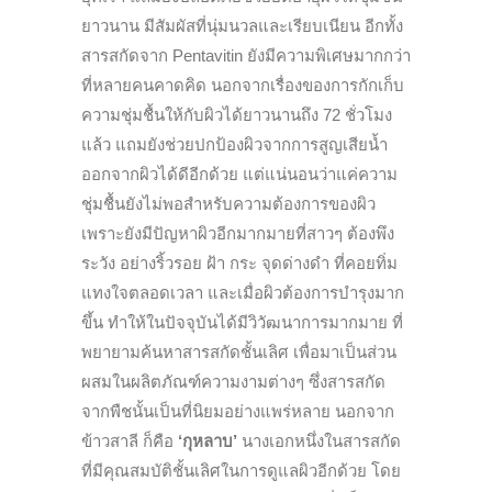
ยาวนาน มีสัมผัสที่นุ่มนวลและเรียบเนียน อีกทั้ง
สารสกัดจาก Pentavitin ยังมีความพิเศษมากกว่า
ที่หลายคนคาดคิด นอกจากเรื่องของการกักเก็บ
ความชุ่มชื้นให้กับผิวได้ยาวนานถึง 72 ชั่วโมง
แล้ว แถมยังช่วยปกป้องผิวจากการสูญเสียน้ำ
ออกจากผิวได้ดีอีกด้วย แต่แน่นอนว่าแค่ความ
ชุ่มชื้นยังไม่พอสำหรับความต้องการของผิว
เพราะยังมีปัญหาผิวอีกมากมายที่สาวๆ ต้องพึง
ระวัง อย่างริ้วรอย ฝ้า กระ จุดด่างดำ ที่คอยทิ่ม
แทงใจตลอดเวลา และเมื่อผิวต้องการบำรุงมาก
ขึ้น ทำให้ในปัจจุบันได้มีวิวัฒนาการมากมาย ที่
พยายามค้นหาสารสกัดชั้นเลิศ เพื่อมาเป็นส่วน
ผสมในผลิตภัณฑ์ความงามต่างๆ ซึ่งสารสกัด
จากพืชนั้นเป็นที่นิยมอย่างแพร่หลาย นอกจาก
ข้าวสาลี ก็คือ
‘กุหลาบ’
นางเอกหนึ่งในสารสกัด
ที่มีคุณสมบัติชั้นเลิศในการดูแลผิวอีกด้วย โดย