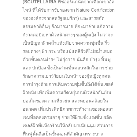
(
SCUTELLARIA
พืชออร์แกนิคจากเทือกเขาอัล
ไพน์ ที่ได้รับการรับรองจาก Nature Certification
ขององค์กรจากสหรัฐอเมริกา) และสารสกัด
ธรรมชาติอื่นๆ อีกมากมาย ที่จะมาช่วยแก้ความ
กังวลต่อปัญหาผิวหน้าต่างๆ ของผู้หญิง ไม่ว่าจะ
เป็นปัญหาผิวคล้ำแห้งเสียขาดความชุ่มชื้น ริ้ว
รอยต่างๆ ฝ้า กระ หรือแม้แต่สีผิวที่ไม่สม่ำเสมอ
ด้วยขั้นตอนง่ายๆ ไม่ยุ่งยาก นั่นคือ บำรุง ฟื้นฟู
และ ปกป้อง ซึ่งเป็นสามขั้นตอนหลักในการช่วย
รักษาความเยาว์วัยบนใบหน้าของผู้หญิงทุกคน
การบำรุงด้วยการเติมความชุ่มชื้นถึงใต้ชั้นเซลล์
ผิวหนัง เพื่อเพิ่มความยืดหยุ่นบนผิวหน้าอันเป็น
บ่อเกิดของความเหี่ยวย่น และหย่อนคล้อยใน
อนาคต เพิ่มประสิทธิภาพการทำงานของคอลลา
เจนที่ลดลงตามอายุ ช่วยให้ผิวแข็งแรงขึ้น ผลัด
เซลล์ผิวที่แห้งกร้านให้กลับมาเนียนนุ่ม ส่วนการ
ฟื้นฟูนั้นถือเป็นขั้นตอนที่สำคัญ เพราะบาง