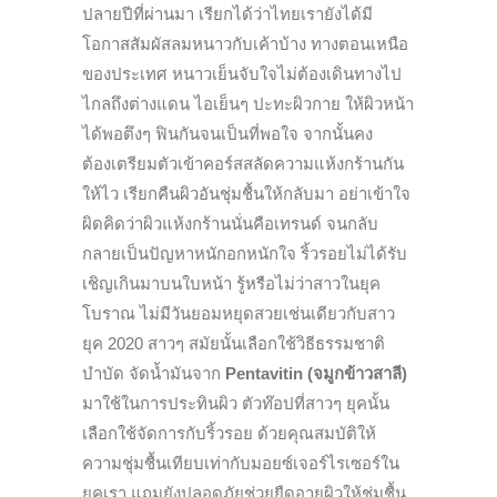
ปลายปีที่ผ่านมา เรียกได้ว่าไทยเรายังได้มี
โอกาสสัมผัสลมหนาวกับเค้าบ้าง ทางตอนเหนือ
ของประเทศ หนาวเย็นจับใจไม่ต้องเดินทางไป
ไกลถึงต่างแดน ไอเย็นๆ ปะทะผิวกาย ให้ผิวหน้า
ได้พอตึงๆ ฟินกันจนเป็นที่พอใจ จากนั้นคง
ต้องเตรียมตัวเข้าคอร์สสลัดความแห้งกร้านกัน
ให้ไว เรียกคืนผิวอันชุ่มชื้นให้กลับมา อย่าเข้าใจ
ผิดคิดว่าผิวแห้งกร้านนั่นคือเทรนด์ จนกลับ
กลายเป็นปัญหาหนักอกหนักใจ ริ้วรอยไม่ได้รับ
เชิญเกินมาบนใบหน้า รู้หรือไม่ว่าสาวในยุค
โบราณ ไม่มีวันยอมหยุดสวยเช่นเดียวกับสาว
ยุค 2020 สาวๆ สมัยนั้นเลือกใช้วิธีธรรมชาติ
บำบัด จัดน้ำมันจาก
Pentavitin (จมูกข้าวสาลี)
มาใช้ในการประทินผิว ตัวท๊อปที่สาวๆ ยุคนั้น
เลือกใช้จัดการกับริ้วรอย ด้วยคุณสมบัติให้
ความชุ่มชื้นเทียบเท่ากับมอยซ์เจอร์ไรเซอร์ใน
ยุคเรา แถมยังปลอดภัยช่วยยืดอายุผิวให้ชุ่มชื้น