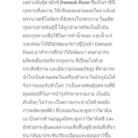
เฉพาะพันธุ์ดามักซ์
Damask Rose
ซึ่งเป็นราชินี
กุหลาบที่งดงาม ให้กลิ่นหอมชวนหลงใหล แม้แต่
พระนางคลีโอพัตราก็ยังทรงโปรดปราน ในอดีต
กุหลาบสายพันธุ์นี้ ได้ถูกนำมาสกัดเป็นน้ำมัน
ดอกกุหลาบเพื่อใช้ในการทำน้ำหอม และน้ำแร่
และต่อมาได้มีนักพัฒนาชาวญี่ปุ่นนำ Damask
Rose มาทำการศึกษาวิจัยพัฒนา จนสามารถ
ผลิตสเต็มเซลล์จากกุหลาบ ที่เปี่ยมไปด้วย
ประสิทธิภาพ และมีความปลอดภัยสูง ที่สามารถ
นำไปเป็นส่วนผสมในเครื่องสำอาง ในปัจจุบันได้
รับการยอมรับทั่วโลก ว่าเป็นสายพันธุ์กุหลาบที่มี
คุณสมบัติในการบำรุงรักษาความงาม เป็นอัน
ดับต้นๆ ไม่ว่าจะเป็นความกระจ่างใสด้วยพลัง
การผลัดเซลล์ผิว ที่ปลอดภัยและสูงกว่าวิตามิน
เอ เป็นสารต้านอนุมูลอิสระสูงกว่าวิตามินซี และ
ยังช่วยกระตุ้นคอลลาเจนเพื่อฟื้นฟูผิวหนังที่เหี่ยว
ย่น กลับมากระชับเรียบเนียนและอ่อนเยาว์ขึ้น