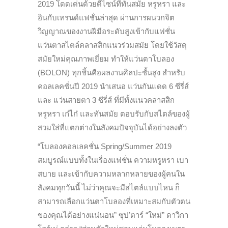
2019 โดดเด่นด้วยดีไซน์ที่ทันสมัย หรูหรา และ
อินกับเทรนด์แฟชั่นล่าสุด ผ่านการผนวกจิต
วิญญาณของงานฝีมือระดับสูงเข้ากับแฟชั่น
แว่นตาสไตล์คลาสสิกแนวร่วมสมัย โดยใช้วัสดุ
สมัยใหม่คุณภาพเยี่ยม ทำให้แว่นตาโบลอง
(BOLON) ทุกชิ้นคือผลงานศิลปะชั้นสูง สำหรับ
คอลเลคชั่นปี 2019 นำเสนอ แว่นกันแดด 6 ซีรี่ส์
และ แว่นสายตา 3 ซีรี่ส์ ที่มีทั้งแนวคลาสสิก
หรูหรา เก๋ไก๋ และทันสมัย ตอบรับกับสไตล์ของผู้
สวมใส่ที่แตกต่างในสังคมปัจจุบันได้อย่างลงตัว
“โบลองคอลเลคชั่น Spring/Summer 2019
สมบูรณ์แบบทั้งในเรื่องแฟชั่น ความหรูหรา เบา
สบาย และเข้ากับความหลากหลายของผู้คนใน
สังคมทุกวันนี้ ไม่ว่าคุณจะมีสไตล์แบบไหน ก็
สามารถเลือกแว่นตาโบลองที่เหมาะสมกับตัวตน
ของคุณได้อย่างแน่นอน” ซุป’ตาร์ “ใหม่” ดาวิกา