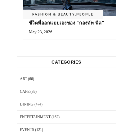
FASHION & BEAUTY
,
PEOPLE
ชีวิตที่ออกแบบเองของ “กองทัพ พีค”
May 23, 2026
CATEGORIES
ART
(66)
CAFE
(39)
DINING
(474)
ENTERTAINMENT
(162)
EVENTS
(121)