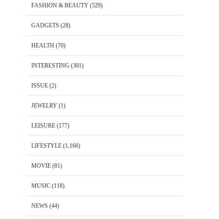
FASHION & BEAUTY
(529)
GADGETS
(28)
HEALTH
(70)
INTERESTING
(301)
ISSUE
(2)
JEWELRY
(1)
LEISURE
(177)
LIFESTYLE
(1,166)
MOVIE
(81)
MUSIC
(118)
NEWS
(44)