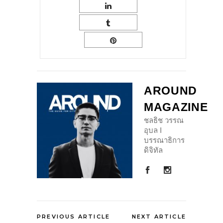
AROUND
MAGAZINE
ชลธิช วรรณ
อุบล I
บรรณาธิการ
ดิจิทัล
PREVIOUS ARTICLE
NEXT ARTICLE