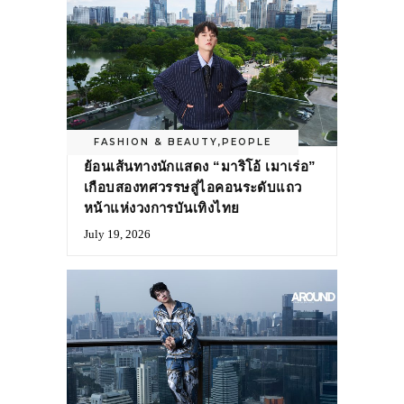
FASHION & BEAUTY
,
PEOPLE
ย้อนเส้นทางนักแสดง “มาริโอ้ เมาเร่อ”
เกือบสองทศวรรษสู่ไอคอนระดับแถว
หน้าแห่งวงการบันเทิงไทย
July 19, 2026