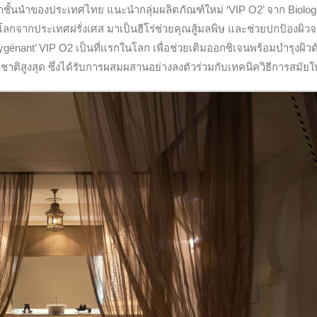
ชั้นนำของประเทศไทย แนะนำกลุ่มผลิตภัณฑ์ใหม่ ‘VIP O2’ จาก Biolog
ลกจากประเทศฝรั่งเศส มาเป็นฮีโร่ช่วยคุณสู้มลพิษ และช่วยปกป้องผิว
ygénant’ VIP O2 เป็นที่แรกในโลก เพื่อช่วยเติมออกซิเจนพร้อมบำรุงผิวด
าติสูงสุด ซึ่งได้รับการผสมผสานอย่างลงตัวร่วมกับเทคนิควิธีการสมัยใ