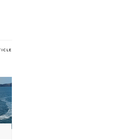
TICLE
อ