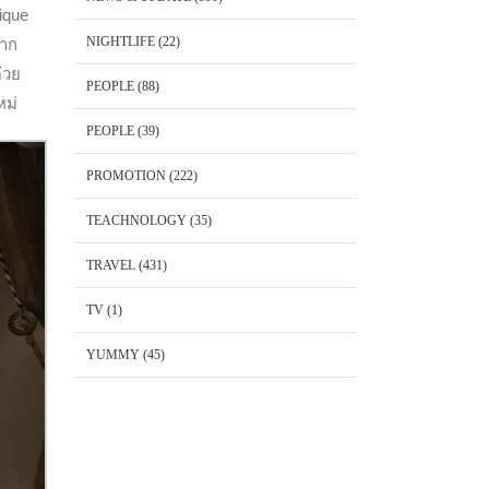
ique
NIGHTLIFE
(22)
จาก
้วย
PEOPLE
(88)
หม่
PEOPLE
(39)
PROMOTION
(222)
TEACHNOLOGY
(35)
TRAVEL
(431)
TV
(1)
YUMMY
(45)