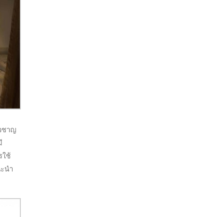
่ยวชาญ
ี
รใช้
นะนำ