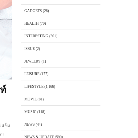
GADGETS
(28)
HEALTH
(70)
INTERESTING
(301)
ISSUE
(2)
JEWELRY
(1)
LEISURE
(177)
LIFESTYLE
(1,166)
ท์
MOVIE
(81)
MUSIC
(118)
NEWS
(44)
่แข็ง
รา
NEWS & UPDATE
(590)