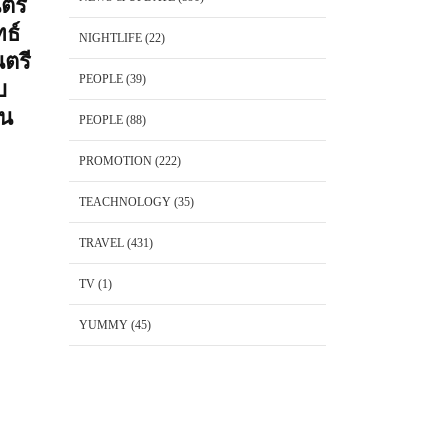
ตรี
ทธ์
NIGHTLIFE
(22)
ตรี
PEOPLE
(39)
บ
่น
PEOPLE
(88)
PROMOTION
(222)
TEACHNOLOGY
(35)
TRAVEL
(431)
TV
(1)
YUMMY
(45)