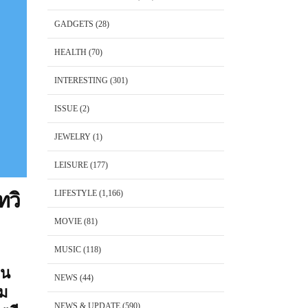
GADGETS
(28)
HEALTH
(70)
INTERESTING
(301)
ISSUE
(2)
JEWELRY
(1)
LEISURE
(177)
LIFESTYLE
(1,166)
ทวิ
MOVIE
(81)
MUSIC
(118)
ใน
NEWS
(44)
ุม
NEWS & UPDATE
(590)