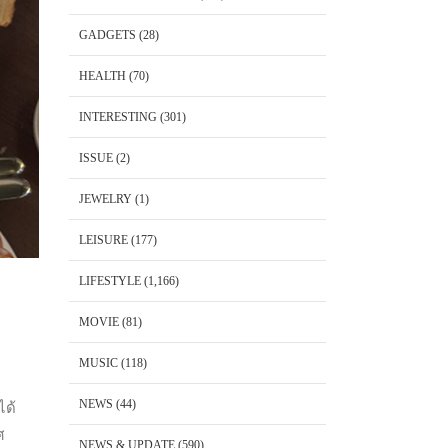
GADGETS
(28)
HEALTH
(70)
INTERESTING
(301)
ISSUE
(2)
JEWELRY
(1)
LEISURE
(177)
LIFESTYLE
(1,166)
MOVIE
(81)
MUSIC
(118)
NEWS
(44)
ได้
ศ
NEWS & UPDATE
(590)