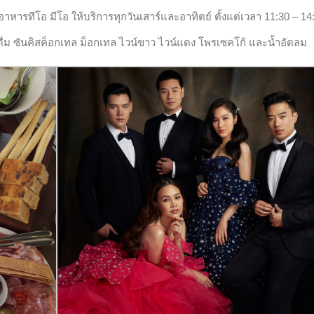
าหารทีโอ มีโอ ให้บริการทุกวันเสาร์และอาทิตย์ ตั้งแต่เวลา 11:30 – 14
ื่ม
ซันคิสค็อกเทล ม็อกเทล
ไวน์ขาว ไวน์แดง
โพรเซคโก้ และน้ำอัดลม