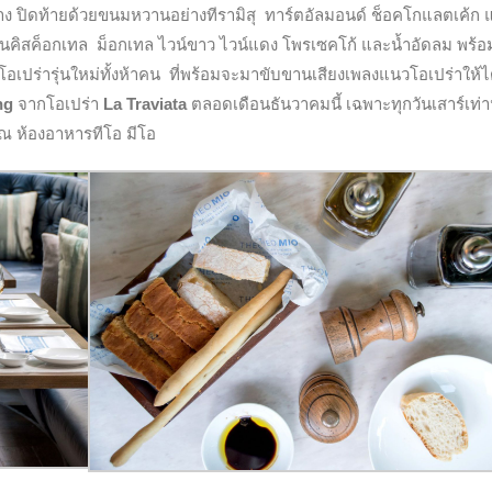
 ปิดท้ายด้วยขนมหวานอย่างทีรามิสุ ทาร์ตอัลมอนด์ ช็อคโกแลตเค้ก 
ันคิสค็อกเทล
ม็อกเทล ไวน์ขาว ไวน์แดง
โพรเซคโก้ และน้ำอัดลม พร้อ
โอเปร่ารุ่นใหม่ทั้งห้าคน ที่พร้อมจะมาขับขานเสียงเพลงแนวโอเปร่าให้ได
ong
จากโอเปร่า
La Traviata
ตลอดเดือนธันวาคมนี้ เฉพาะทุกวันเสาร์เท่าน
 ณ ห้องอาหารทีโอ มีโอ