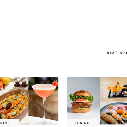
NEXT AR
INING
DINING