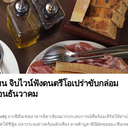
ยน จิบไวน์ฟังดนตรีโอเปร่าขับกล่อม
ือนธันวาคม
nch)
จากฝีมือเชฟอาหารอิตาเลียนมากประสบการณ์ที่พร้อมเสิร์ฟให้ท่าน
อตโต้ซีฟู้ด ปลากระพงย่างพร้อมผักเคียง พาสต้า
บูคาตินีผัดซอสมะเขือเท