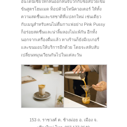
อินโดนีเซียให้กลิ่นออกลิ้นจี่บวกกับซอสบ๊วยเข้ม
ข้นสูตรโฮมเมด ท็อปด้วยโทนิควอเตอร์ ให้ทั้ง
ความสดชื่นและรสชาติที่แปลกใหม่ เช่นเดียว
กับเมนูสำหรับคนไม่ดื่มกาแฟอย่าง Pink Pussy
ก็อร่อยสดชื่นและน่าลิ้มลองไม่แพ้กัน อีกทั้ง
นอกจากเครื่องดื่มแล้ว ทางร้านก็ยังมีเบเกอรี่
และขนมอบให้บริการอีกด้วย โดยจะสลับสับ
เปลี่ยนหมุนเวียนกันไปในแต่ละวัน
153 ถ. ราชวงศ์ ต. ช้างม่อย อ. เมือง จ.