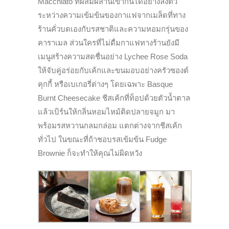
Macchiato ที่ผสมผสานเข้ากันได้อย่างลงตัว
ระหว่างความเข้มข้นของกาแฟจากเมล็ดที่ทาง
ร้านคั่วบดเองกับรสชาติและความหอมกรุ่นของ
คาราเมล ส่วนใครที่ไม่ดื่มกาแฟทางร้านยังมี
เมนูสร้างความสดชื่นอย่าง Lychee Rose Soda
ให้จับคู่อร่อยกับเค้กและขนมอบอย่างครัวซองต์
คุกกี้ หรือเบเกอรี่ต่างๆ โดยเฉพาะ Basque
Burnt Cheesecake ชีสเค้กที่ท็อปด้วยตัวน้ำตาล
แล้วเบิร์นให้กลิ่นหอมไหม้ติดปลายจมูก มา
พร้อมรสหวานกลมกล่อม แตกต่างจากชีสเค้ก
ทั่วไป ในขณะที่ถ้าชอบรสเข้มข้น Fudge
Brownie ก็จะทำให้คุณไม่ผิดหวัง