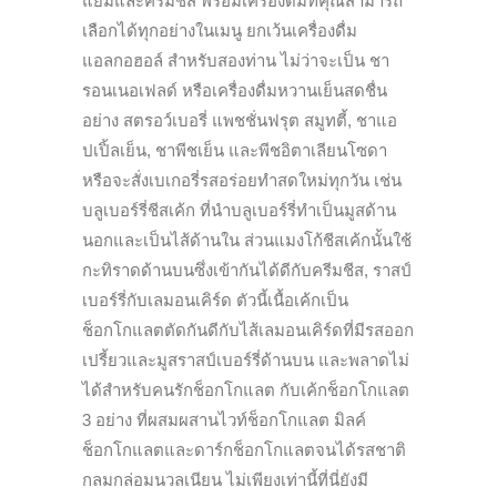
แยมและครีมชีส พร้อมเครื่องดื่มที่คุณสามารถ
เลือกได้ทุกอย่างในเมนู ยกเว้นเครื่องดื่ม
แอลกอฮอล์ สำหรับสองท่าน ไม่ว่าจะเป็น ชา
รอนเนอเฟลด์ หรือเครื่องดื่มหวานเย็นสดชื่น
อย่าง สตรอว์เบอรี่ แพชชั่นฟรุต สมูทตี้, ชาแอ
ปเปิ้ลเย็น, ชาพีชเย็น และพีชอิตาเลียนโซดา
หรือจะสั่งเบเกอรี่รสอร่อยทำสดใหม่ทุกวัน เช่น
บลูเบอร์รี่ชีสเค้ก ที่นำบลูเบอร์รี่ทำเป็นมูสด้าน
นอกและเป็นไส้ด้านใน ส่วนแมงโก้ชีสเค้กนั้นใช้
กะทิราดด้านบนซึ่งเข้ากันได้ดีกับครีมชีส, ราสป์
เบอร์รี่กับเลมอนเคิร์ด ตัวนี้เนื้อเค้กเป็น
ช็อกโกแลตตัดกันดีกับไส้เลมอนเคิร์ดที่มีรสออก
เปรี้ยวและมูสราสป์เบอร์รี่ด้านบน และพลาดไม่
ได้สำหรับคนรักช็อกโกแลต กับเค้กช็อกโกแลต
3 อย่าง ที่ผสมผสานไวท์ช็อกโกแลต มิลค์
ช็อกโกแลตและดาร์กช็อกโกแลตจนได้รสชาติ
กลมกล่อมนวลเนียน ไม่เพียงเท่านี้ที่นี่ยังมี