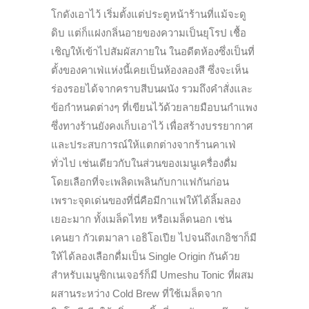
โกดังเอาไว้ เริ่มตั้งแต่ประตูหน้าร้านที่แม้จะดู
ดิบ แต่ก็แฝงกลิ่นอายของความเป็นยุโรป เชื้อ
เชิญให้เข้าไปสัมผัสภายใน ในอดีตห้องซึ่งเป็นที่
ตั้งของคาเฟ่แห่งนี้เคยเป็นห้องลองสี ซึ่งจะเห็น
ร่องรอยได้จากคราบสีบนผนัง รวมถึงคำสั่งและ
ข้อกำหนดต่างๆ ที่เขียนไว้ด้วยลายมือบนกำแพง
ซึ่งทางร้านยังคงเก็บเอาไว้ เพื่อสร้างบรรยากาศ
และประสบการณ์ให้แตกต่างจากร้านคาเฟ่
ทั่วไป เช่นเดียวกับในส่วนของเมนูเครื่องดื่ม
โดยเลือกที่จะเพลิดเพลินกับกาแฟกันก่อน
เพราะจุดเด่นของที่นี่คือมีกาแฟให้ได้ลิ้มลอง
เยอะมาก ทั้งเมล็ดไทย หรือเมล็ดนอก เช่น
เคนยา กัวเตมาลา เอธิโอเปีย ไปจนถึงเกอิชาก็มี
ให้ได้ลองเลือกดื่มเป็น Single Origin กันด้วย
สำหรับเมนูซิกเนเจอร์ก็มี Umeshu Tonic ที่ผสม
ผสานระหว่าง Cold Brew ที่ใช้เมล็ดจาก