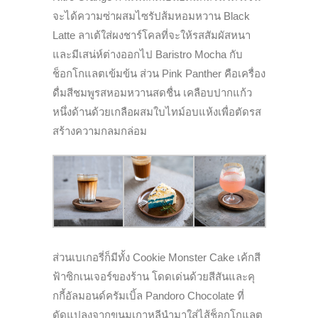
จะได้ความซ่าผสมไซรัปส้มหอมหวาน Black
Latte ลาเต้ใส่ผงชาร์โคลที่จะให้รสสัมผัสหนา
และมีเสน่ห์ต่างออกไป Baristro Mocha กับ
ช็อกโกแลตเข้มข้น ส่วน Pink Panther คือเครื่อง
ดื่มสีชมพูรสหอมหวานสดชื่น เคลือบปากแก้ว
หนึ่งด้านด้วยเกลือผสมใบไทม์อบแห้งเพื่อตัดรส
สร้างความกลมกล่อม
ส่วนเบเกอรี่ก็มีทั้ง Cookie Monster Cake เค้กสี
ฟ้าซิกเนเจอร์ของร้าน โดดเด่นด้วยสีสันและคุ
กกี้อัลมอนด์ครัมเบิ้ล Pandoro Chocolate ที่
ดัดแปลงจากขนมเกาหลีนำมาใส่ไส้ช็อกโกแลต