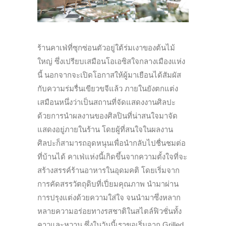
ร้านคาเฟ่ที่ซุกซ่อนตัวอยู่ใต้ร่มเงาของต้นไม้
ใหญ่ ซึ่งเปรียบเสมือนโอเอซิสใจกลางเมืองแห่ง
นี้ นอกจากจะเปิดโอกาสให้ผู้มาเยือนได้สัมผัส
กับความร่มรื่นเขียวขจีแล้ว ภายในยังตกแต่ง
เสมือนหนึ่งว่าเป็นสถานที่จัดแสดงงานศิลปะ
ด้วยการนำผลงานของศิลปินที่น่าสนใจมาจัด
แสดงอยู่ภายในร้าน โดยผู้ที่สนใจในผลงาน
ศิลปะก็สามารถอุดหนุนเพื่อนำกลับไปชื่นชมต่อ
ที่บ้านได้ คาเฟ่แห่งนี้เกิดขึ้นจากความตั้งใจที่จะ
สร้างสรรค์ร้านอาหารในอุดมคติ โดยเริ่มจาก
การคัดสรรวัตถุดิบที่เปี่ยมคุณภาพ นำมาผ่าน
การปรุงแต่งด้วยความใส่ใจ จนนำมาซึ่งหลาก
หลายความอร่อยทางรสชาติในสไตล์ฟิวชั่นทั้ง
คาวและหวาน ซึ่งในวันนี้เราขอเริ่มจาก Grilled