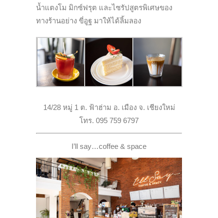
น้ำแตงโม มิกซ์ฟรุต และไซรัปสูตรพิเศษของ
ทางร้านอย่าง ขี่อูฐ มาให้ได้ลิ้มลอง
14/28 หมู่ 1 ต. ฟ้าฮ่าม อ. เมือง จ. เชียงใหม่
โทร. 095 759 6797
I’ll say…coffee & space