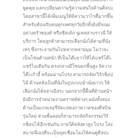
พูดคุย แลกเปลี่ยนความรู้ความสนใจด้านศิลปะ
โดยสาขานี้ได้เพิ่มเมนูให้มีความวาไรตี้มากขึ้น
สำหรับต้อนรับคนทุกเพศทุกวัยอีกทั้งยังมีขนม
อย่างครัวซองต์ หรือชีสเค้ก นูเทลล่าบราวนี่ ให้
บริการ โดยลูกค้าสามารถเลือกนั่งได้ตามที่นั่ง
เท่ๆ ซึ่งกระจายกันไปหลากหลายมุม ไม่ว่าจะ
เป็นโซนด้านหน้า ที่เป็นโต๊ะยาวให้ได้แชร์โต๊ะ
แชร์ไอเดียกัน ตรงกลางมีโซนยกพื้นสูง จัดวาง
โต๊ะเก้าอี้ พร้อมม่านโปร่ง สามารถจัดเวิร์กช็อป
ได้ ด้านหลังเป็นที่นั่งในรูปแบบม้านั่งยาวๆ ให้
เลือกนั่งได้อย่างอิสระ นอกจากนี้พื้นที่ด้านหน้า
ยังมีการจำหน่ายงานคราฟท์ต่างๆ ผนังทั้งสอง
ด้านเป็นแกลเลอรี่จัดแสดงภาพวาดของศิลปิน
รุ่นใหม่ ส่วนชั้นลอยก็สามารถจัดกิจกรรมเวิร์
กช็อปได้อีกเช่นกัน ภายใต้หลังคาสูง โปร่ง โล่ง
สบายนี่เองที่จะเป็นจุดเชื่อมโยงให้คนดูศิลปะ