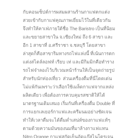
กับคอนเซ็ปต์การผสมผสานร้านกาแฟตกแต่ง
สวยเข้ากับกาแฟคุณภาพเยี่ยมไว้ในที่เดียวกัน
จึงทำให้คาเฟ่ภายใต้ชื่อ The Baristro เป็นที่นิยม
และขยายสาขาใน จ.เชียงใหม่ ถึง 6 สาขา และ
อีก 1 สาขาที่ อ.ศรีราชา จ.ชลบุรี โดยสาขา
ล่าสุดก็คือสาขาริมทางรถไฟแห่งนี้ ที่เน้นการตก
แต่งสไตล์ลอฟท์ เรียบ เท่ และมีกิมมิกคือทำราง
รถไฟจำลองไว้บริเวณหน้าร้านให้เป็นจุดถ่ายรูป
สำหรับนักท่องเที่ยว ส่วนเครื่องดื่มที่นี่โดดเด่น
ไม่แพ้กันเพราะว่าเลือกใช้เมล็ดกาแฟจากแหล่ง
ผลิตเดียว เพื่อต้องการควบคุมรสชาติให้ได้
มาตรฐานเดิมเสมอ เริ่มกันที่เครื่องดื่ม Double ที่
การแยกเลเยอร์กาแฟและครีมนมอย่างชัดเจน
ทำให้เวลาดื่มจะได้ดื่มด่ำเสน่ห์ของกาแฟแท้ๆ
ตามด้วยความมันของนมที่มาล้างกาแฟแทน
Nitro Orange กาแฟสกัดเย็นอัดแก๊สไนโตรเจน