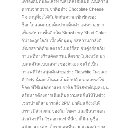
เครื่องดื่มที่นี่จะเสิร์ฟในสไตล์โฮมเมด เน้นความ
หวานจากธรรมชาติอย่าง Chocolate Cheese
Pie เมนูที่จะได้สัมผัสกับความเข้มข้นของ
ช็อกโกแลตแบบเต็มปากเต็มคำ แต่หากอยาก
เพิ่มรสหวานขึ้นอีกนิด Strawberry Short Cake
ก็น่าจะถูกใจกับเนื้อเค้กนุ่มฟู รสหวานกำลังดี
เพิ่มรสชาติด้วยสตรอว์เบอร์รี่สด จับคู่อร่อยกับ
กาแฟที่ทางร้านคัดสรรเมล็ดจากในจังหวัด มา
เบลนด์ในแบบเฉพาะของตัวเอง จนได้เป็น
กาแฟที่ให้รสนุ่มดื่มง่ายอย่าง Flatwhite ในขณะ
ที่ Dirty นั้นจะเป็นนมเย็นท็อปด้วยเอสเพรสโซ่
ช็อต ที่ใช้เมล็ดกาแฟบราซิล ให้รสชาตินุ่มละมุน
หรือหากต้องการเติมเต็มความสดชื่นให้ในช่วง
เวลาบ่ายก็สามารถสั่ง 2PM มาดื่มแก้ง่วงได้
เพราะมีส่วนผสมของส้ม โซดา และซินนามอน
ส่วนใครที่ไม่ใช่คอกาแฟ ที่นี่เขาก็มีเมนูชื่อ
แปลก แต่รสชาติอร่อยสดชื่นจากส่วนผสมของ