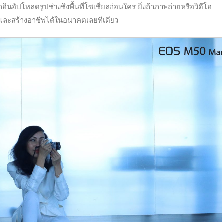
นอัปโหลดรูปช่วงชิงพื้นที่โซเชี่ยลก่อนใคร ยิ่งถ้าภาพถ่ายหรือวิดีโอ
ามและสร้างอาชีพได้ในอนาคตเลยทีเดียว