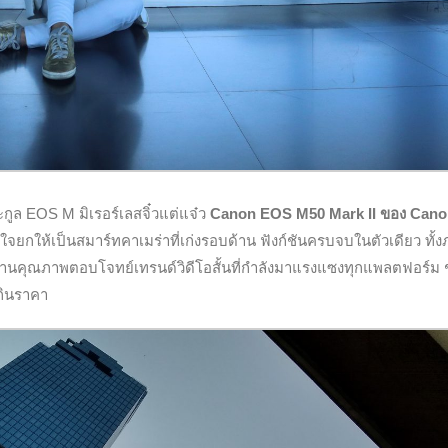
ะกูล EOS M มิเรอร์เลสจิ๋วแต่แจ๋ว
Canon EOS M50 Mark II ของ Cano
ใจยกให้เป็นสมาร์ทคาเมร่าที่เก่งรอบด้าน ฟังก์ชันครบจบในตัวเดียว ทั้
ค์ผลงานคุณภาพตอบโจทย์เทรนด์วิดีโอสั้นที่กำลังมาแรงแซงทุกแพลตฟอร์ม 
เกินราคา