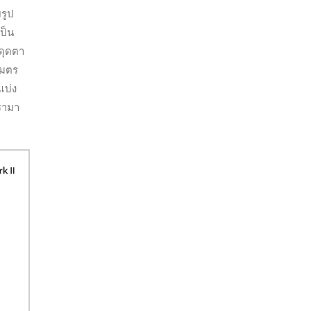
รูป
เป็น
ดุดตา
เมตร
แบ่ง
เรามา