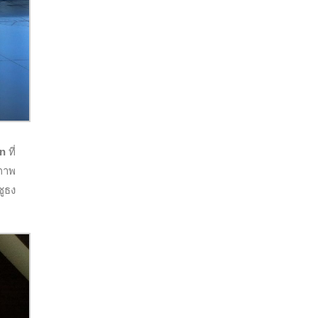
n
ที่
งภาพ
ชูธง