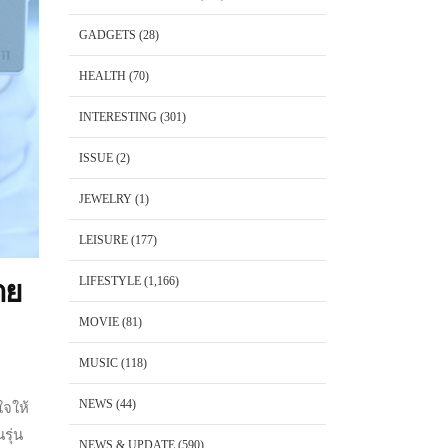
GADGETS
(28)
HEALTH
(70)
INTERESTING
(301)
ISSUE
(2)
JEWELRY
(1)
LEISURE
(177)
LIFESTYLE
(1,166)
าย
MOVIE
(81)
MUSIC
(118)
NEWS
(44)
ใจให้
รุ่น
NEWS & UPDATE
(590)