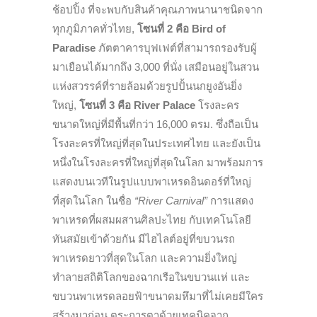
ช้อปปิ้ง ที่จะพบกับสินค้าคุณภาพนานาชนิดจาก
ทุกภูมิภาคทั่วไทย,
โซนที่ 2 คือ
Bird of
Paradise
ภัตตาคารบุฟเฟต์ที่สามารถรองรับผู้
มาเยือนได้มากถึง 3,000 ที่นั่ง เสมือนอยู่ในสวน
แห่งสวรรค์ที่รายล้อมด้วยรูปปั้นนกยูงอันยิ่ง
ใหญ่,
โซนที่ 3 คือ River Palace
โรงละคร
ขนาดใหญ่ที่มีพื้นที่กว่า 16,000 ตรม. ซึ่งถือเป็น
โรงละครที่ใหญ่ที่สุดในประเทศไทย และยังเป็น
หนึ่งในโรงละครที่ใหญ่ที่สุดในโลก มาพร้อมการ
แสดงบนเวทีในรูปแบบพาเหรดอินดอร์ที่ใหญ่
ที่สุดในโลก ในชื่อ
“River Carnival”
การแสดง
พาเหรดที่ผสมผสานศิลปะไทย กับเทคโนโลยี
ทันสมัยเข้าด้วยกัน มีไฮไลต์อยู่ที่ขบวนรถ
พาเหรดยาวที่สุดในโลก และความยิ่งใหญ่
ทำลายสถิติโลกของฉากเรือในขบวนแห่ และ
ขบวนพาเหรดลอยฟ้าขนาดมหึมาที่ไม่เคยมีใคร
สร้างมาก่อน ตระการตาด้วยเทคนิคจาก