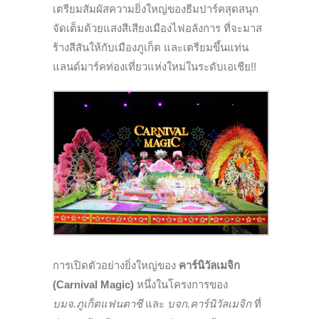
เตรียมสัมผัสความยิ่งใหญ่ของธีมปาร์คสุดสนุก
จัดเต็มด้วยแสงสีเสียงเมืองไฟอลังการ ที่จะมาส
ร้างสีสันให้กับเมืองภูเก็ต และเตรียมขึ้นแท่น
แลนด์มาร์คท่องเที่ยวแห่งใหม่ในระดับเอเชีย!!
การเปิดตัวอย่างยิ่งใหญ่ของ
คาร์นิวัลเมจิก
(Carnival Magic)
หนึ่งในโครงการของ
บมจ.ภูเก็ตแฟนตาซี
และ
บจก.คาร์นิวัลเมจิก
ที่