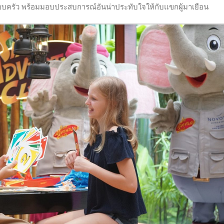
อบครัว พร้อมมอบประสบการณ์อันน่าประทับใจให้กับแขกผู้มาเยือน