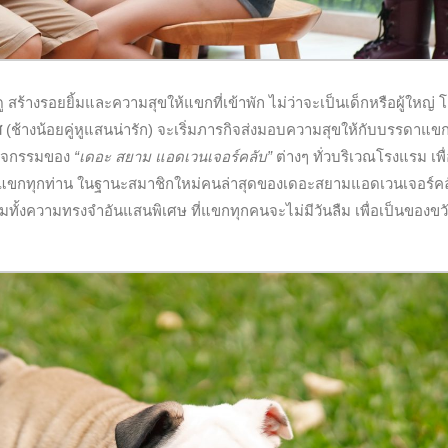
ู สร้างรอยยิ้มและความสุขให้แขกที่เข้าพัก ไม่ว่าจะเป็นเด็กหรือผู้ใหญ่
ส
(ช้างน้อยคู่หูแสนน่ารัก) จะเริ่มภารกิจส่งมอบความสุขให้กับบรรดาแข
งกิจกรรมของ
“เดอะ สยาม แอดเวนเจอร์คลับ”
ต่างๆ ทั่วบริเวณโรงแรม เพื
งแขกทุกท่าน ในฐานะสมาชิกใหม่คนล่าสุดของเดอะสยามแอดเวนเจอร์ค
้งความทรงจำอันแสนพิเศษ ที่แขกทุกคนจะไม่มีวันลืม เพื่อเป็นของขว