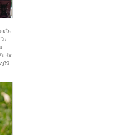
 โดยใน
กใน
่อ
ลับ
รัส
ัญให้