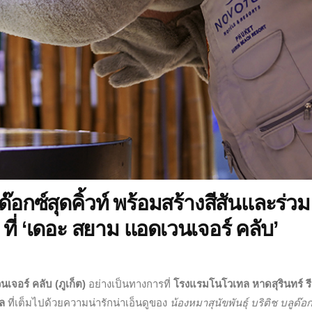
ด๊อกซ์สุดคิ้วท์ พร้อมสร้างสีสันและร่วม
ที่ ‘เดอะ สยาม แอดเวนเจอร์ คลับ’
จอร์ คลับ (ภูเก็ต)
อย่างเป็นทางการที่
โรงแรมโนโวเทล หาดสุรินทร์ รี
ิล
ที่เต็มไปด้วยความน่ารักน่าเอ็นดูของ
น้องหมาสุนัขพันธุ์ บริติช บลูด๊อ