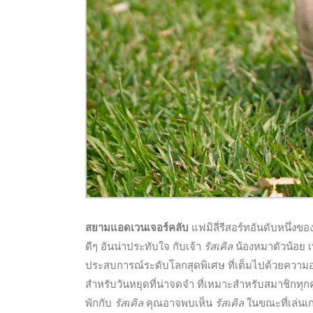
สยามแอดเวนเจอร์คลับ
แฟมิลี่รีสอร์ทอันดับหนึ่
ดีๆ อันน่าประทับใจ กับเจ้า
รัสเคิล
น้องหมาตัวน้อย เ
ประสบการณ์ระดับโลกสุดพิเศษ ที่เต็มไปด้วยความ
สำหรับวันหยุดที่น่าจดจำ ที่เหมาะสำหรับสมาชิกทุ
พักกับ
รัสเคิล
คุณอาจพบเห็น
รัสเคิล
ในขณะที่เล่นเก