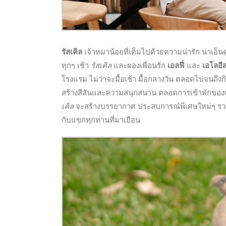
รัสเคิล
เจ้าหมาน้อยที่เต็มไปด้วยความน่ารัก น่าเอ็นด
ทุกๆ เช้า
รัสเคิล
และผองเพื่อนรัก
เอลฟี่
และ
เอโลอี
โรงแรม ไม่ว่าจะมื้อเช้า มื้อกลางวัน ตลอดไปจนถึ
สร้างสีสันและความสนุกสนาน ตลอดการเข้าพักขอ
เคิล
จะสร้างบรรยากาศ ประสบการณ์พิเศษใหม่ๆ รวมทั
กับแขกทุกท่านที่มาเยือน