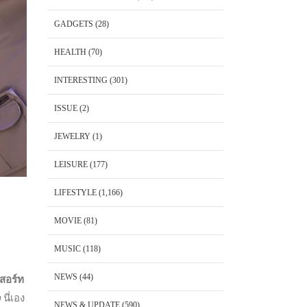
GADGETS
(28)
HEALTH
(70)
INTERESTING
(301)
ISSUE
(2)
JEWELRY
(1)
LEISURE
(177)
LIFESTYLE
(1,166)
MOVIE
(81)
MUSIC
(118)
NEWS
(44)
สอร์ท
ก
นี่เอง
NEWS & UPDATE
(590)