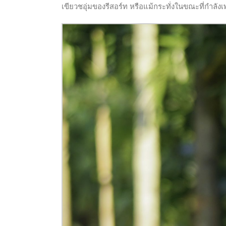
เขียวชอุ่มของรีสอร์ท หรือแม้กระทั่งในขณะที่กำลังเ