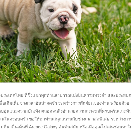
งของประเทศไทย ที่ซึ่งแขกทุกท่านสามารถแบ่งปันความทรงจำ และประสบ
พื่อเติมเต็มช่วงเวลาอันน่าจดจำ ระหว่างการพักผ่อนของท่าน พร้อมด้วย
อบอุ่นและความบันเทิง ตลอดจนสิ่งอำนวยความสะดวกที่ครบครันและทั
กคนในครอบครัว ขอให้ทุกท่านสนุกสนานกับช่วงเวลาสุดพิเศษ ระหว่างการ
มที่น่าตื่นเต้นที่ Arcade Galaxy อันทันสมัย หรือเมื่อคุณไปเล่นซ่อนหา