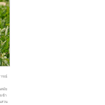
การณ์
นสมัย
เข้า
ในสวน