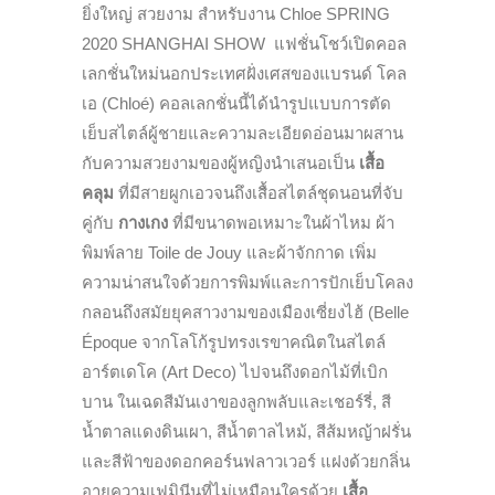
ยิ่งใหญ่ สวยงาม สำหรับงาน Chloe SPRING
2020 SHANGHAI SHOW แฟชั่นโชว์เปิดคอล
เลกชั่นใหม่นอกประเทศฝั่งเศสของแบรนด์ โคล
เอ (Chloé)
คอลเลกชั่นนี้ได้นำรูปแบบการตัด
เย็บสไตล์ผู้ชายและความละเอียดอ่อนมาผสาน
กับความสวยงามของผู้หญิงนำเสนอเป็น
เสื้อ
คลุม
ที่มีสายผูกเอวจนถึงเสื้อสไตล์ชุดนอนที่จับ
คู่กับ
กางเกง
ที่มีขนาดพอเหมาะในผ้าไหม ผ้า
พิมพ์ลาย
Toile de Jouy
และผ้าจักกาด เพิ่ม
ความน่าสนใจด้วยการพิมพ์และการปักเย็บโคลง
กลอนถึงสมัยยุคสาวงามของเมือง
เซี่ยงไฮ้ (
Belle
Époque
จากโลโก้รูปทรงเรขาคณิตในสไตล์
อาร์ตเดโค (
Art Deco)
ไปจนถึงดอกไม้ที่เบิก
บาน ในเฉดสีมันเงาของลูกพลับและเชอร์รี่
,
สี
น้ำตาลแดงดินเผา
,
สีน้ำตาลไหม้
,
สีส้มหญ้าฝรั่น
และสีฟ้าของดอกคอร์นฟลาวเวอร์ แฝงด้วย
กลิ่น
อายความเฟมินีนที่ไม่เหมือนใครด้วย
เสื้อ