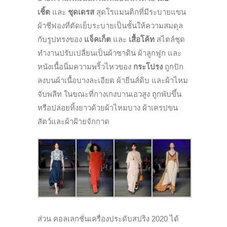
เชิ้ต
และ
ชุดเดรส
สุดโรแมนติกที่มีระบายแขน
ผ้าชีฟองที่ตัดเย็บระบายเป็นชั้นให้ความสมดุล
กับรูปทรงของ
แจ็คเก็ต
และ
เสื้อโค้ท
สไตล์ชุด
ทำงานปรับเปลี่ยนเป็นผ้าซาติน ผ้าลูกฟูก และ
หนังเนื้อนิ่มความพริ้วไหวของ
กระโปรง
ถูกปัก
ลงบนผ้าเนื้อบางละเอียด ผ้ายีนส์ดิบ และผ้าไหม
จับพลีท ในขณะที่
กางเกงบานเอวสูง ถูกพับขึ้น
หรือปล่อยทิ้งยาวด้วยผ้าไหมบาง ผ้าเครปขน
สัตว์และผ้าฝ้ายจักกาด
ส่วน คอลเลกชั่นเครื่องประดับสปริง 2020 ได้