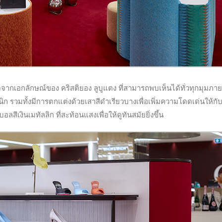
กเอกลักษณ์ของ คริสติยอง ลูบูแตง ที่สามารถพบเห็นได้ทั่วทุกมุมภาย
นิก รวมทั้งมีการตกแต่งด้วยเสาสีดำเรียวบางเพื่อเพิ่มความโดดเด่นให้กับ
ีเงินเมทัลลิก ที่สะท้อนแสงเพื่อให้ดูทันสมัยยิ่งขึ้น