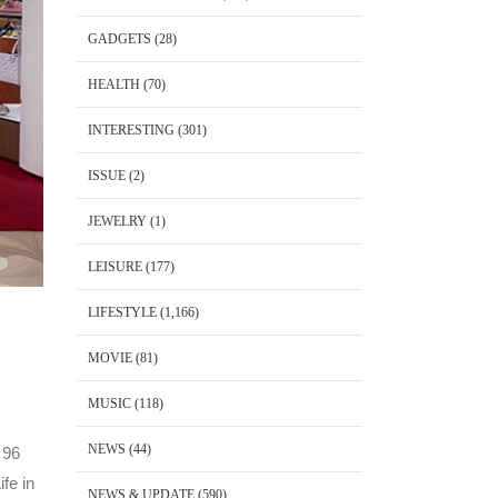
GADGETS
(28)
HEALTH
(70)
INTERESTING
(301)
ISSUE
(2)
JEWELRY
(1)
LEISURE
(177)
LIFESTYLE
(1,166)
MOVIE
(81)
MUSIC
(118)
NEWS
(44)
 96
fe in
NEWS & UPDATE
(590)