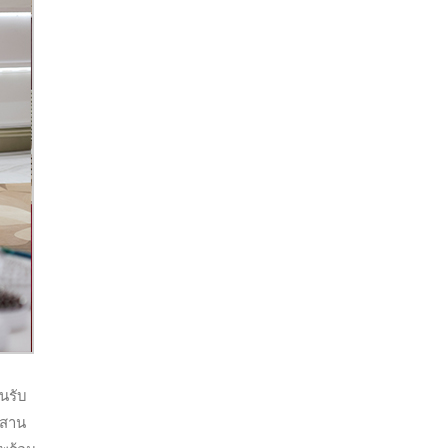
อนรับ
ผสาน