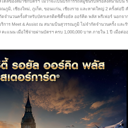
์สไตล์ของสมาชิกบัตรฯ ไม่ว่าจะเป็นบริการรถลีมูซีนรับหรือส่งสนามบิน 
รณภูมิ, เชียงใหม่, ภูเก็ต, ขอนแก่น, เชียงราย และหาดใหญ่
2
ครั้งต่อปี
ส
ำกัดจำนวนครั้งสำหรับบัตรเครดิตซิตี้รอยัล ออร์คิด พลัส พรีเฟอร์ นอกจาก
บริการ
Meet
&
Assist
ณ สนามบินสุวรรณภูมิ ไม่จำกัดจำนวนครั้ง และรั
0
คะแนน เมื่อใช้จ่ายผ่านบัตรฯ ครบ
1
,
000
,
000
บาท ภายใน 1 ปี เมื่อต่ออ