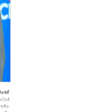
ตซิตี้
สมไมล์
รเดิน