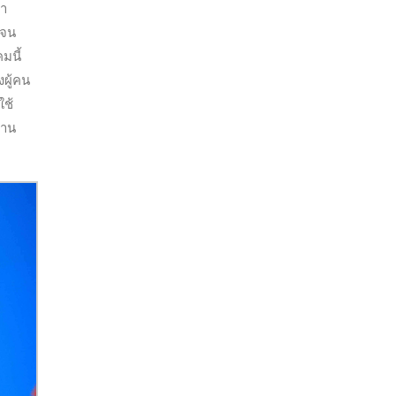
่า
ดจน
มนี้
งผู้คน
ใช้
่าน