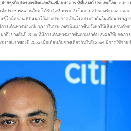
ญ่ฝ่ายธุรกิจบัตรเครดิตและสินเชื่อธนาคาร ซิตี้แบงก์ ประเทศไท
ย
กล่าวว
ั้งประชาชนส่วนใหญ่ได้รับวัคซีนครบ
2
เข็มตามเป้าของรัฐบาล ตลอ
ันธุ์โอมิครอน ที่มีแนวโน้มจะประกาศเป็นโรคประจำถิ่นในเดือนกรกฎาค
มีการเดินทางท่องเที่ยวภายในประเทศเพิ่มมากขึ้น จึงทำให้เห็นเทรนด์ขอ
 มาถึงช่วงต้นปี
2565
ที่มีการเดินทางมากขึ้นตามลำดับ ส่งผลให้ยอดการ
วงไตรมาสแรกของปี
2565
เมื่อเทียบกับช่วงเดียวกันในปี
2564
มีการใช้จ่ายผ