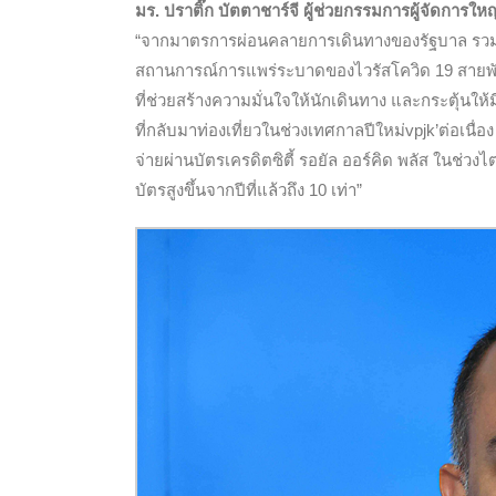
มร
.
ปราติ๊ก
บัตตาชาร์จี ผู้ช่วยกรรมการผู้จัดการให
“จากมาตรการผ่อนคลายการเดินทางของรัฐบาล รวมท
สถานการณ์การแพร่ระบาดของไวรัสโควิด
19
สายพ
ที่ช่วยสร้างความมั่นใจให้
นักเดินทาง และกระตุ้นให้
ที่กลับมาท่องเที่ยวในช่วงเทศกาลปีใหม่vpjk’ต่อเนื่อง
จ่ายผ่านบัตรเครดิตซิตี้ รอยัล ออร์คิด พลัส ในช่
บัตรสูงขึ้นจากปีที่แล้วถึง 10 เท่า”