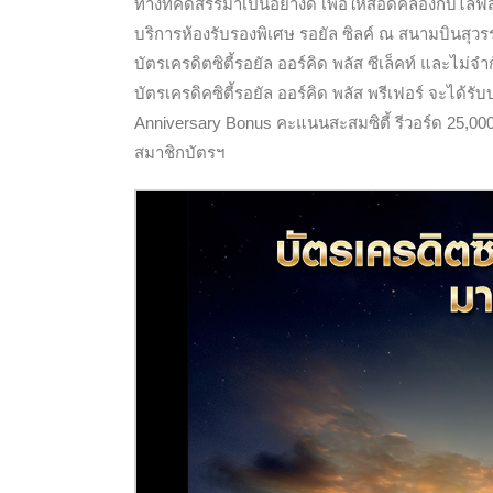
ทางที่คัดสรรมาเป็นอย่างดี เพื่อให้สอดคล้องกับไลฟ
บริการห้องรับรองพิเศษ รอยัล ซิลค์ ณ สนามบินสุวร
บัตรเครดิตซิตี้รอยัล ออร์คิด พลัส ซีเล็คท์ และไม่จ
บัตรเครดิคซิตี้รอยัล ออร์คิด พลัส พรีเฟอร์ จะได้รับ
Anniversary Bonus
คะแนนสะสมซิตี้ รีวอร์ด
25
,
00
สมาชิกบัตรฯ