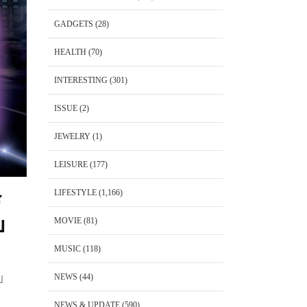
GADGETS
(28)
HEALTH
(70)
INTERESTING
(301)
ISSUE
(2)
JEWELRY
(1)
LEISURE
(177)
LIFESTYLE
(1,166)
ร
บ
MOVIE
(81)
MUSIC
(118)
NEWS
(44)
ป
NEWS & UPDATE
(590)