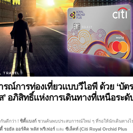
N
,
TRAVEL
ารณ์การท่องเที่ยวแบบวีไอพี ด้วย ‘บัต
ัส’ อภิสิทธิ์แห่งการเดินทางที่เหนือระดั
กันดีกว่า
!
ซิตี้แบงก์
ชวนค้นพบประสบการณ์ใหม่ ๆ ที่รอให้นักเดินทางไ
ี้ รอยัล ออร์คิด พลัส
พรีเฟอร์
และ
ซีเล็คท์
(Citi Royal Orchid Plus