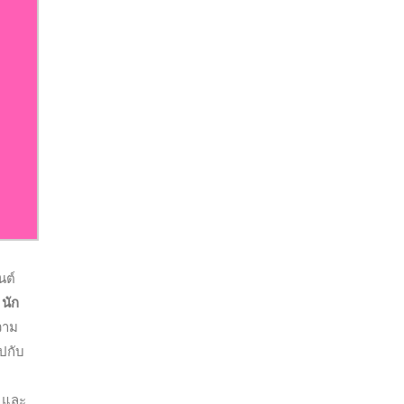
นต์
 นัก
วาม
ปกับ
ย และ