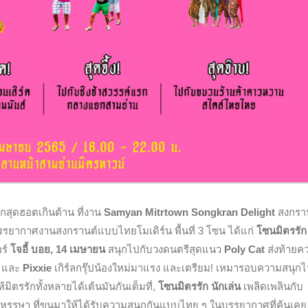
ุกสุดฮอตเกินต้าน
ที่งาน
Samyan Mitrtown Songkran Delight
สงกรา
ยากาศงานสงกรานต์แบบไทยโมเดิร์น พื้นที่ 3 โซน ได้แก่
โซนมิตรรัก
ร์
โจอี้ บอย,
14 เมษายน
สนุกไปกับวงดนตรีสุดแนว
Poly Cat
ส่งท้ายค
และ
Pixxie
เกิร์ลกรุ๊ปน้องใหม่มาแรง และเตรียม! เหมารอบความสนุกไ
มิตรรักทั้งหลายได้เต้นมันกันเต็มที่,
โซนมิตรรัก นักเล่น
เพลิดเพลินกับ
หรรษา ที่ขนมาให้ได้รับความสนุกกันแบบไทย ๆ ในบรรยากาศที่คุ้นเค