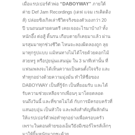
เมื่อแรปเปอร์ตัวพ่อ
“DABOYWAY”
ภายใต้
ค่าย Def Jam Recordings (เดฟ แจม เรเคิดดิง
ส์) ปล่อยซิงเกิลเล่าชีวิตจริงของตัวเองกว่า 20
ปี บนถนนสายดนตรี เคยเจออะไรมาบ้าง? ทั้ง
หนักอึ้ง ต่อสู้ ดิ้นรน เกือบตายก็เคยมาแล้ว ผ่าน
มรสุมมาทุกช่วงชีวิต ไหนจะลองผิดลองถูก ลุย
มาทุกรูปแบบ แม้หนทางไม่ได้โรยด้วยดอกไม้
สวยหรู หรือปุยนุ่นแสนนุ่ม ใน 3 นาทีเท่านั้น ที่
แฟนเพลงจะได้เห็นความเป็นคนตั้งใจจริง และ
ทำทุกอย่างด้วยความมุ่งมั่น ทำให้ชื่อของ
DABOYWAY เป็นที่รู้จัก เป็นที่ยอมรับ และได้
รับความช่วยเหลือจากเพื่อนๆ มาโดยตลอด
จนถึงวันนี้ และที่ขาดไม่ได้ กับการมีครอบครัวที่
แสนอบอุ่น เป็นหัวใจ และพลังสำคัญที่ผลักดัน
ให้แรปเปอร์ตัวพ่อทำทุกอย่างเพื่อครอบครัว
เพราะในตอนท้ายของเอ็มวียังมีเซอร์ไพรส์เล็กๆ
มาให้ยิ้มหนักมากซะด้วย