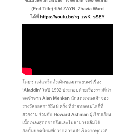
ชมมิวสิควีดีโอเพลง “A Whole New World”
(End Title) ของ ZAYN, Zhavia Ward
ได้ที่
https://youtu.be/rg_zwK_sSEY
โดยซาวด์แทร็กดั้งเดิมของภาพยนตร์เรื่อง
‘Aladdin’
ในปี 1992 ประกอบด้วยเรื่องราวที่น่า
จดจำจาก
Alan Menken
นักแต่งเพลงเจ้าของ
รางวัลออสการ์ถึง 8 ครั้ง ที่ถ่ายทอดเมโลกี้ที่
สวยงาม ร่วมกับ
Howard Ashman
ผู้เรียบเรียง
เนื้อเพลงสุดตราตรึงและไม่สามารถลืมได้
อัลบั้มยอดนิยมที่กวาดความสำเร็จจากทุกเวที