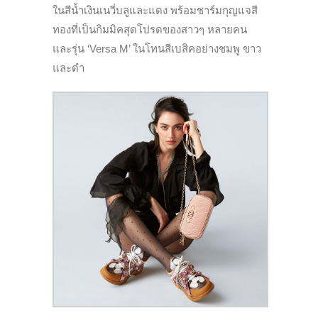
ในสีน้ำเงินเนวี่บลูและแดง พร้อมชาร์มกุญแจสี
ทองที่เป็นกิมมิคสุดโปรดของสาวๆ หลายคน
และรุ่น ‘Versa M’ ในโทนสีเบสิคอย่างชมพู ขาว
และดำ