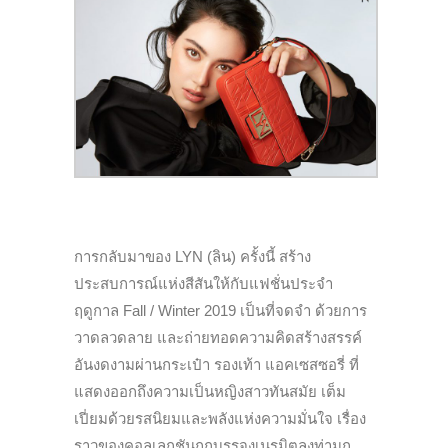
การกลับมาของ LYN (ลิน) ครั้งนี้ สร้าง
ประสบการณ์แห่งสีสันให้กับแฟชั่นประจำ
ฤดูกาล Fall / Winter 2019 เป็นที่จดจำ ด้วยการ
วาดลวดลาย และถ่ายทอดความคิดสร้างสรรค์
อันงดงามผ่านกระเป๋า รองเท้า แอคเซสซอรี่ ที่
แสดงออกถึงความเป็นหญิงสาวทันสมัย เต็ม
เปี่ยมด้วยรสนิยมและพลังแห่งความมั่นใจ เรื่อง
ราวของคอลเลกชันถูกบรรจงเนรมิตลงท่ามก