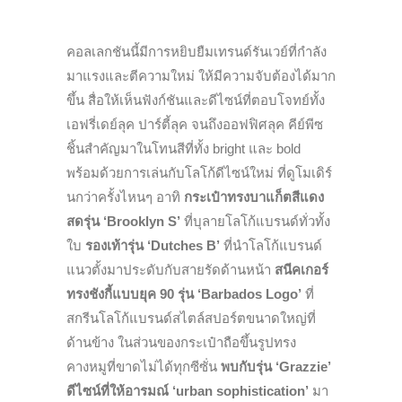
คอลเลกชันนี้มีการหยิบยืมเทรนด์รันเวย์ที่กำลัง
มาแรงและตีความใหม่ ให้มีความจับต้องได้มาก
ขึ้น สื่อให้เห็นฟังก์ชันและดีไซน์ที่ตอบโจทย์ทั้ง
เอฟรี่เดย์ลุค ปาร์ตี้ลุค จนถึงออฟฟิศลุค คีย์พีซ
ชิ้นสำคัญมาในโทนสีที่ทั้ง bright และ bold
พร้อมด้วยการเล่นกับโลโก้ดีไซน์ใหม่ ที่ดูโมเดิร์
นกว่าครั้งไหนๆ อาทิ
กระเป๋าทรงบาแก็ตสีแดง
สดรุ่น ‘Brooklyn S’
ที่บุลายโลโก้แบรนด์ทั่วทั้ง
ใบ
รองเท้ารุ่น ‘Dutches B’
ที่นำโลโก้แบรนด์
แนวตั้งมาประดับกับสายรัดด้านหน้า
สนีคเกอร์
ทรงชังกี้แบบยุค 90 รุ่น ‘Barbados Logo’
ที่
สกรีนโลโก้แบรนด์สไตล์สปอร์ตขนาดใหญ่ที่
ด้านข้าง ในส่วนของกระเป๋าถือขึ้นรูปทรง
คางหมูที่ขาดไม่ได้ทุกซีซั่น
พบกับรุ่น ‘Grazzie’
ดีไซน์ที่ให้อารมณ์ ‘urban sophistication’
มา